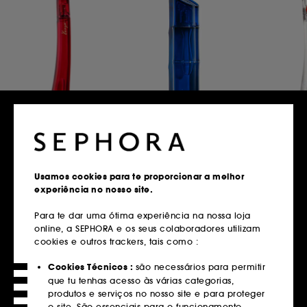
LE ROUGE
KENZO HOMME
FLOWER 
FLOWER
KENZO
Aromas marinhos
A reinvenção do
Floral, 
amadeirados
icónico perfume
radiante
intemporais
Usamos cookies para te proporcionar a melhor
FLOWER numa
fresco...
inspirados na
experiência no nosso site.
versão mais intensa
experi
intensidade do
e sensual.
fragrância
bambu e na
Para te dar uma ótima experiência na nossa loja
emblemá
serenidade da brisa
online, a SEPHORA e os seus colaboradores utilizam
DESCOBRIR
Kenzo.
do mar.
cookies e outros trackers, tais como :
DESCOBRI
DESCOBRIR
Cookies Técnicos :
são necessários para permitir
que tu tenhas acesso às várias categorias,
produtos e serviços no nosso site e para proteger
o site. São essenciais para o funcionamento