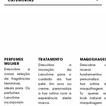
CATEGORIAS
PERFUMES
TRATAMENTO
MAQUILHAGE
MULHER
Descobre a
Descobre o
Descobre a
inovação da
nossos
nossa seleção
Lancôme para o
fundamentos
de fragrâncias
cuidado da tua
personaliza
femininas,
pele. Em soro ou
tua rotina 
ideais para. Os
creme, personaliza
maquilhagem.
perfumes
a tua rotina com a
Tu queres u
Lancôme
experiência desta
look natural 
incorporam
marca.
maquihagem