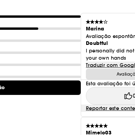
O cartão da caixa provém de florestas geridas de 
origem vegetal.
- Pega fácil e aplicação sem esforço
Marina
Avaliação espontâ
Vegan :
Produtos fabricados com ingredientes de o
Doubtful
I personally did not 
your own hands
Traduzir com Goog
Avaliaç
Esta avaliação foi út
ão
Reportar este cont
Mimelo03