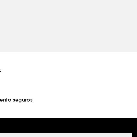
s
nto seguros