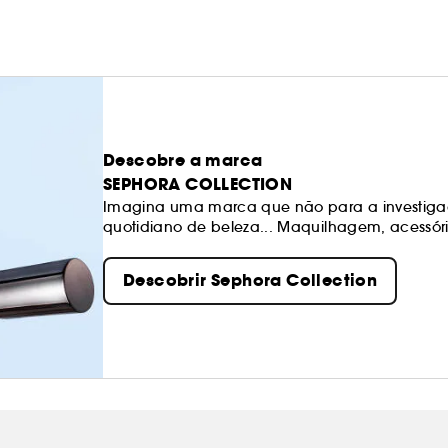
Descobre a marca
SEPHORA COLLECTION
Imagina uma marca que não para a investiga
quotidiano de beleza... Maquilhagem, acessóri
produtos excitantes, texturas e cores. Os noss
sempre de qualidade. Sê livre para criares os 
Descobrir Sephora Collection