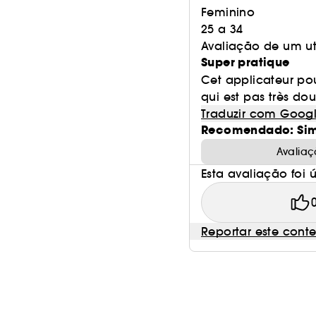
Feminino
25 a 34
Avaliação de um ut
Super pratique
Cet applicateur pour
qui est pas très do
Traduzir com Goog
Recomendado: Si
Avaliaç
Esta avaliação foi út
Reportar este cont