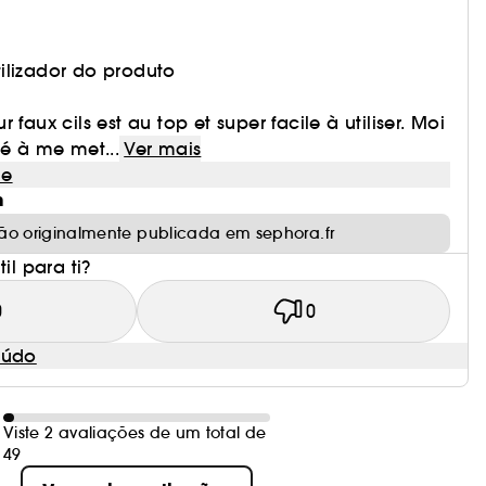
ilizador do produto
 faux cils est au top et super facile à utiliser. Moi
ué à me met...
Ver mais
le
m
ão originalmente publicada em sephora.fr
il para ti?
0
0
eúdo
Viste 2 avaliações de um total de
49