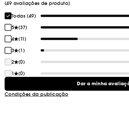
(49 avaliações de produto)
Todas (49)
5
(37)
4
(11)
3
(1)
2
(0)
1
(0)
Dar a minha avaliaç
Condições da publicação