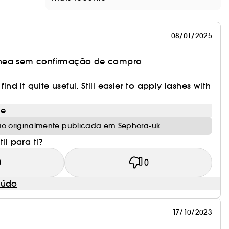
forma sustentável e é decorado com tintas de
08/01/2025
nea sem confirmação de compra
rigem natural.
find it quite useful. Still easier to apply lashes with
le
ão originalmente publicada em Sephora-uk
il para ti?
0
0
eúdo
17/10/2023