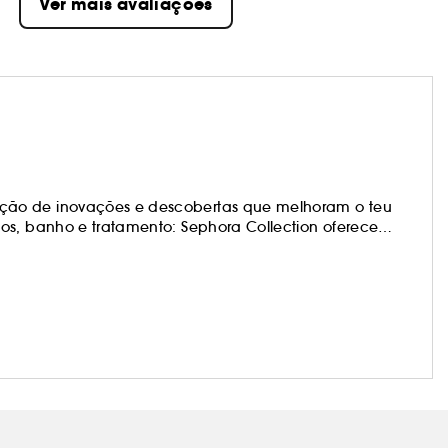
Ver mais avaliações
ção de inovações e descobertas que melhoram o teu
os, banho e tratamento: Sephora Collection oferece
os produtos estão na vanguarda das tendências e são
teus próprios visuais e mudar quando te apetecer!