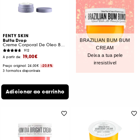
FENTY SKIN
BRAZILIAN BUM BUM
Butta Drop
Creme Corporal De Óleo Batido
CREAM
912
Deixa a tua pele
19,00€
A partir de:
irresistível
Preço original:
24,00€
-20.8%
3 formatos disponíveis
Adicionar ao carrinho