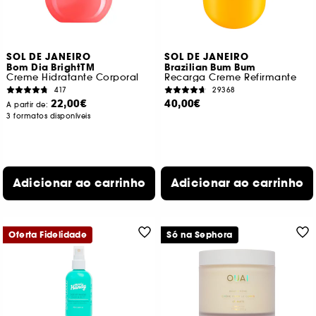
SOL DE JANEIRO
SOL DE JANEIRO
Bom Dia BrightTM
Brazilian Bum Bum
Creme Hidratante Corporal
Recarga Creme Refirmante
417
29368
22,00€
40,00€
A partir de:
3 formatos disponíveis
Adicionar ao carrinho
Adicionar ao carrinho
Oferta Fidelidade
Só na Sephora