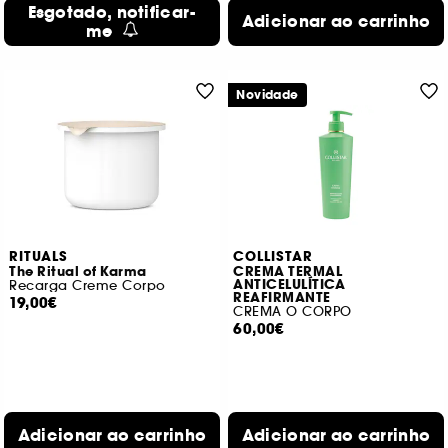
Esgotado, notificar-
Adicionar ao carrinho
me
Novidade
RITUALS
COLLISTAR
The Ritual of Karma
CREMA TERMAL
ANTICELULÍTICA
Recarga Creme Corpo
REAFIRMANTE
19,00€
CREMA O CORPO
60,00€
Adicionar ao carrinho
Adicionar ao carrinho