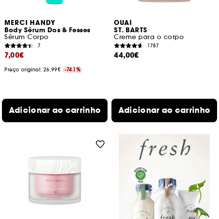
MERCI HANDY
OUAI
Body Sérum Dos & Fesses
ST. BARTS
Sérum Corpo
Creme para o corpo
7
1787
7,00€
44,00€
Preço original: 26,99€
-74.1%
Adicionar ao carrinho
Adicionar ao carrinho