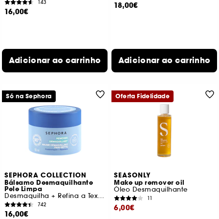
143
18,00€
16,00€
Adicionar ao carrinho
Adicionar ao carrinho
Só na Sephora
Oferta Fidelidade
SEPHORA COLLECTION
SEASONLY
Bálsamo Desmaquilhante
Make up remover oil
Pele Limpa
Óleo Desmaquilhante
Desmaquilha + Refina a Textura da Pele
11
742
6,00€
16,00€