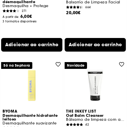
desmaquilhante
Balsamo de Limpeza Facial
Desmaquilha + Protege
664
271
20,00€
6,00€
A partir de:
3 formatos disponíveis
Adicionar ao carrinho
Adicionar ao carrinho
Só na Sephora
Novidade
BYOMA
THE INKEY LIST
Desmaquilhante hidratante
Oat Balm Cleanser
leitoso
Bálsamo de limpeza com aveia
Desmaquilhante suavizante
42