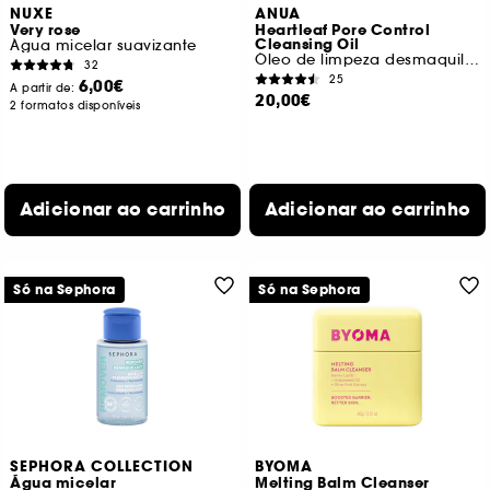
NUXE
ANUA
Very rose
Heartleaf Pore Control
Cleansing Oil
Água micelar suavizante
Óleo de limpeza desmaquilhante
32
25
6,00€
A partir de:
20,00€
2 formatos disponíveis
Adicionar ao carrinho
Adicionar ao carrinho
Só na Sephora
Só na Sephora
SEPHORA COLLECTION
BYOMA
Água micelar
Melting Balm Cleanser