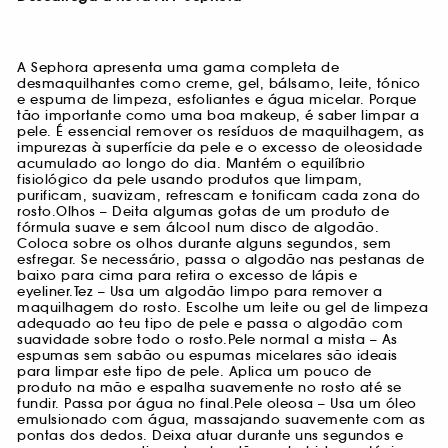
A Sephora apresenta uma gama completa de
desmaquilhantes como creme, gel, bálsamo, leite, tónico
e espuma de limpeza, esfoliantes e água micelar. Porque
tão importante como uma boa makeup, é saber limpar a
pele. É essencial remover os resíduos de maquilhagem, as
impurezas à superfície da pele e o excesso de oleosidade
acumulado ao longo do dia. Mantém o equilíbrio
fisiológico da pele usando produtos que limpam,
purificam, suavizam, refrescam e tonificam cada zona do
rosto.Olhos – Deita algumas gotas de um produto de
fórmula suave e sem álcool num disco de algodão.
Coloca sobre os olhos durante alguns segundos, sem
esfregar. Se necessário, passa o algodão nas pestanas de
baixo para cima para retira o excesso de lápis e
eyeliner.Tez – Usa um algodão limpo para remover a
maquilhagem do rosto. Escolhe um leite ou gel de limpeza
adequado ao teu tipo de pele e passa o algodão com
suavidade sobre todo o rosto.Pele normal a mista – As
espumas sem sabão ou espumas micelares são ideais
para limpar este tipo de pele. Aplica um pouco de
produto na mão e espalha suavemente no rosto até se
fundir. Passa por água no final.Pele oleosa – Usa um óleo
emulsionado com água, massajando suavemente com as
pontas dos dedos. Deixa atuar durante uns segundos e