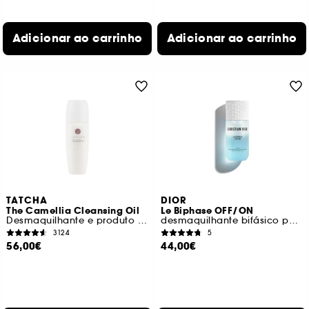
Adicionar ao carrinho
Adicionar ao carrinho
TATCHA
DIOR
The Camellia Cleansing Oil
Le Biphase OFF/ON
Desmaquilhante e produto de limpeza 2 em 1
desmaquilhante bifásico para olhos, pestanas e lábios
3124
5
56,00€
44,00€