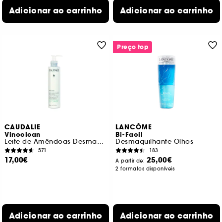
Adicionar ao carrinho
Adicionar ao carrinho
Preço top
CAUDALIE
LANCÔME
Vinoclean
Bi-Facil
Leite de Amêndoas Desmaquilhante
Desmaquilhante Olhos
571
183
17,00€
25,00€
A partir de:
2 formatos disponíveis
Adicionar ao carrinho
Adicionar ao carrinho