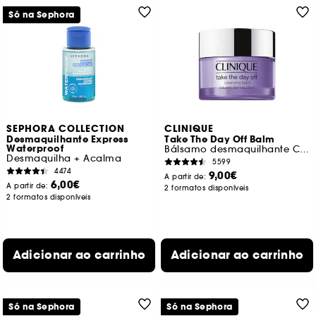
Só na Sephora
SEPHORA COLLECTION
CLINIQUE
Desmaquilhante Express
Take The Day Off Balm
Waterproof
Bálsamo desmaquilhante Clinique
Desmaquilha + Acalma
5599
4474
9,00€
A partir de:
6,00€
A partir de:
2 formatos disponíveis
2 formatos disponíveis
Adicionar ao carrinho
Adicionar ao carrinho
Só na Sephora
Só na Sephora