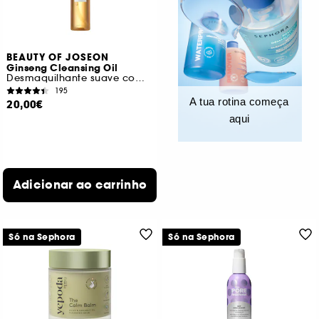
BEAUTY OF JOSEON
Ginseng Cleansing Oil
Desmaquilhante suave com extrato de ginseng
195
A tua rotina começa
20,00€
aqui
Adicionar ao carrinho
Só na Sephora
Só na Sephora