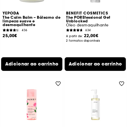
YEPODA
BENEFIT COSMETICS
The Calm Balm – Bálsamo de
The POREfessional Get
limpeza suave e
Unblocked
desmaquilhante
Óleo desmaquilhante
436
634
25,00€
22,00€
A partir de:
2 formatos disponíveis
Adicionar ao carrinho
Adicionar ao carrinho