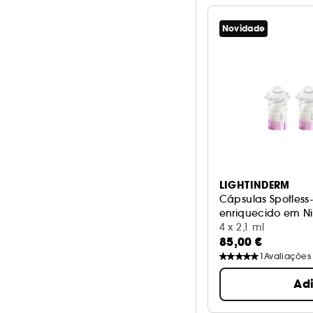
Novidade
LIGHTINDERM
Cápsulas Spotles
enriquecido em N
C e HA
4 x 2,1 ml
85,00 €
1
Avaliações
Ad