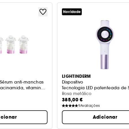
Novidade
LIGHTINDERM
s-Sérum anti-manchas
Dispositivo
iacinamida, vitamina
Tecnologia LED patenteada de 5
Rosa metálico
385,00 €
9
Avaliações
icionar
Adicionar