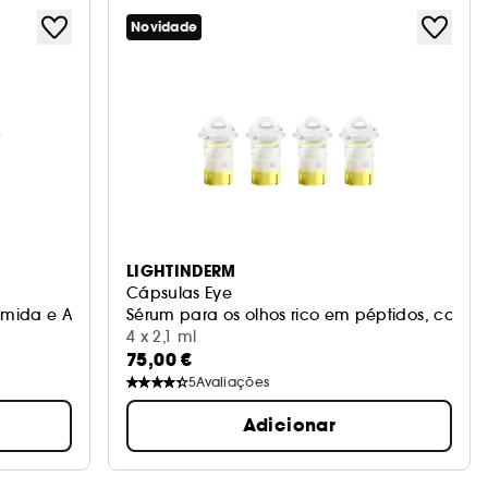
Novidade
LIGHTINDERM
Cápsulas Eye
mida e Andrographis, Vit. C
Sérum para os olhos rico em péptidos, cafeí
4 x 2,1 ml
75,00 €
5
Avaliações
Adicionar