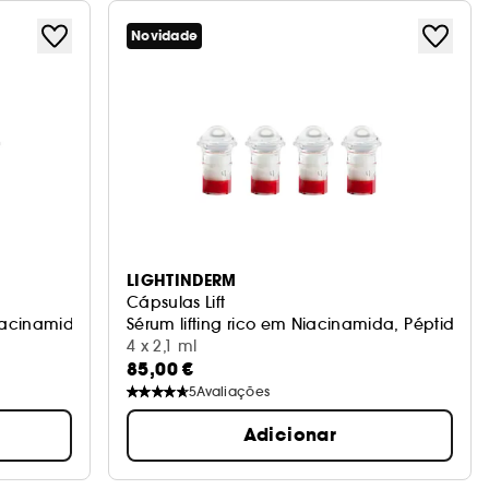
Novidade
LIGHTINDERM
Cápsulas Lift
acinamida, HA e Vit. C
Sérum lifting rico em Niacinamida, Péptidos e
4 x 2,1 ml
85,00 €
5
Avaliações
Adicionar