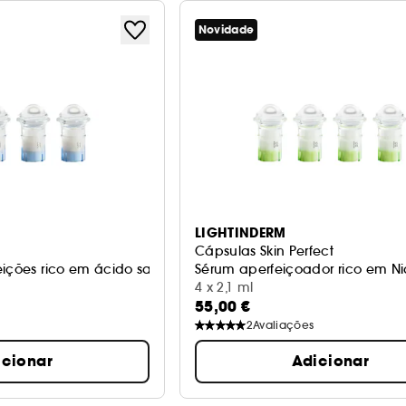
Novidade
LIGHTINDERM
Cápsulas Skin Perfect
ições rico em ácido salicílico e HA
Sérum aperfeiçoador rico em Ni
4 x 2,1 ml
55,00 €
2
Avaliações
icionar
Adicionar