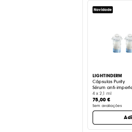
Laranja
0
Novidade
Preto
0
Rosa
0
Transparente
0
Ver mais
LIGHTINDERM
Cápsulas Purity
Sérum anti-imperfe
4 x 2,1 ml
75,00 €
Sem avaliações
Ad