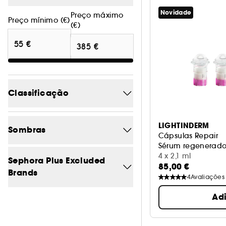
Novidade
Preço máximo
Preço mínimo (€)
(€)
Classificação
5/5
4
LIGHTINDERM
Sombras
Cápsulas Repair
4/5
7
Sérum regenerador
4 x 2,1 ml
Azul
0
Sephora Plus Excluded
3/5
7
85,00 €
Brands
4
Avaliações
Bege
0
2/5
7
Não
8
Ad
Branco
0
1/5
7
Castanho
0