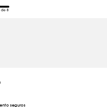
 de 8
s
nto seguros