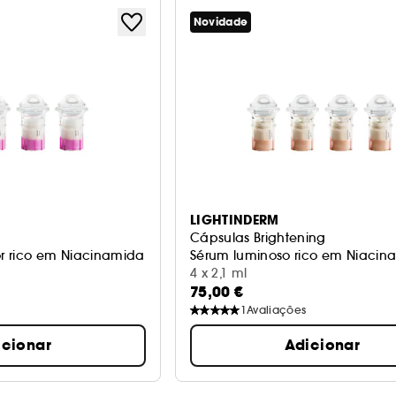
Novidade
LIGHTINDERM
Cápsulas Brightening
 rico em Niacinamida, Fotoliase, Péptidos
Sérum luminoso rico em Niacina
4 x 2,1 ml
75,00 €
1
Avaliações
icionar
Adicionar