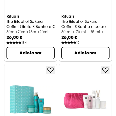
Rituals
Rituals
The Ritual of Sakura
The Ritual of Sakura
Coffret Oferta S Banho e Corpo
Coffret S Banho e corpo
50ml+70ml+75ml+20ml
50 ml + 70 ml + 75 ml + 20
26,00 €
26,00 €
ml
184
12
Adicionar
Adicionar