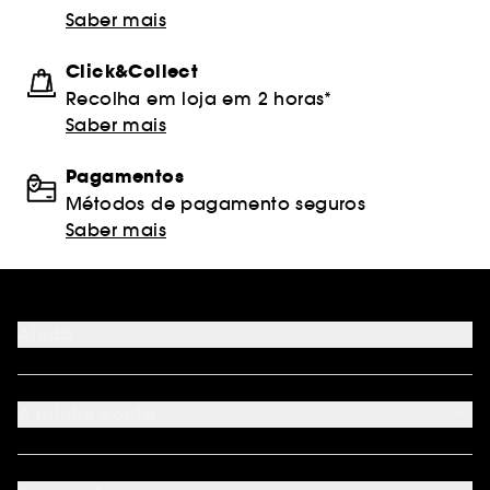
Saber mais
Click&Collect
Recolha em loja em 2 horas*
Saber mais
Pagamentos
Métodos de pagamento seguros
Saber mais
Ajuda
FAQ
Métodos de pagamento
A minha conta
Condições de Entrega
Devoluções
Seguir encomenda
Cartão oferta digital
Programa de Fidelidade
Cartão oferta físico