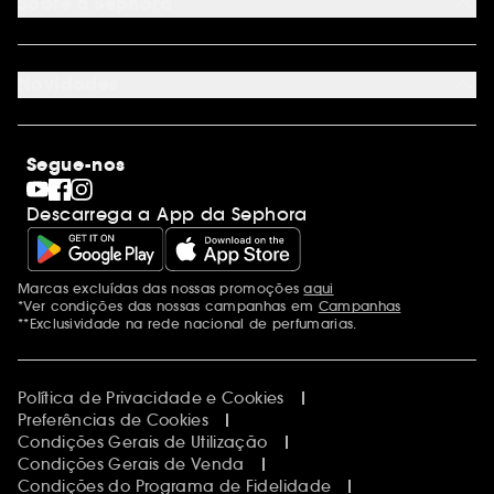
Sobre a Sephora
Cartão oferta empresas
Site Map
Juntar Sephora
Contacta-nos
Sephora Prize 2026
Novidades
Blog Sephora
Lojas
Saldos
Os nossos compromissos
Maquilhagem
Internacional
Segue-nos
Dia dos Namorados
Descobrir a Sephora
Dia do Pai
Código promocional Sephora
Descarrega a App da Sephora
Dia da Mãe
Calendários do Advento
Singles' Day
Black Friday
Marcas excluídas das nossas promoções
aqui
Menções adicionais
Cyber Monday
*Ver condições das nossas campanhas em
Campanhas
Blue Monday
**Exclusividade na rede nacional de perfumarias.
Política de Privacidade e Cookies
Preferências de Cookies
Condições Gerais de Utilização
Condições Gerais de Venda
Condições do Programa de Fidelidade