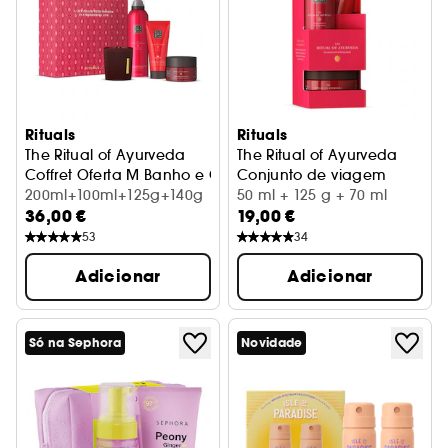
Rituals
Rituals
The Ritual of Ayurveda
The Ritual of Ayurveda
Coffret Oferta M Banho e Corpo
Conjunto de viagem
200ml+100ml+125g+140g
50 ml + 125 g + 70 ml
36,00 €
19,00 €
53
34
Adicionar
Adicionar
Só na Sephora
Novidade