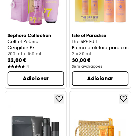
Sephora Collection
Isle of Paradise
Coffret Peónia +
The SPF Edit
Gengibre P7
Bruma protetora para o rosto
Coffret de cuidados corporais
200 ml + 150 ml
2 x 30 ml
22,00 €
30,00 €
14
Sem avaliações
Adicionar
Adicionar