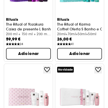
Rituals
Rituals
The Ritual of Yozakura
The Ritual of Karma
Caixa de presente L Banho, Corpo e Casa
Coffret Oferta S Banho e Cor
200 ml + 150 ml + 200 ml
20ml+70ml+50ml+50ml
59,99 €
26,00 €
+ 70 ml + 70 ml
24
41
Adicionar
Adicionar
Novidade