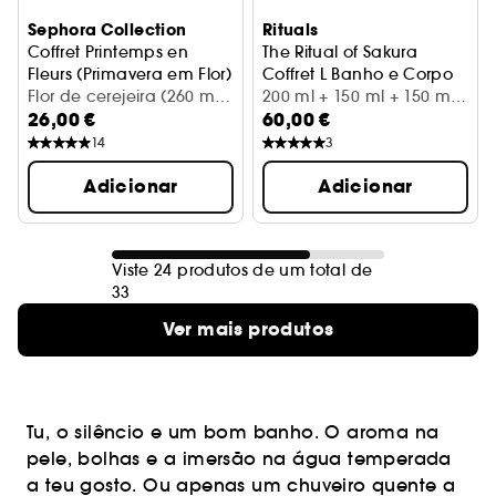
Sephora Collection
Rituals
Coffret Printemps en
The Ritual of Sakura
Fleurs (Primavera em Flor)
Coffret L Banho e Corpo
Kit de cuidados corporais
Flor de cerejeira (260 ml +
200 ml + 150 ml + 150 ml
26,00 €
60,00 €
(2 x 50) ml + 45 g + 1 un)
+ 70 ml + 140 g
14
3
Adicionar
Adicionar
Viste 24 produtos de um total de
33
Ver mais produtos
Tu, o silêncio e um bom banho. O aroma na
pele, bolhas e a imersão na água temperada
a teu gosto. Ou apenas um chuveiro quente a