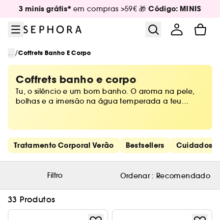
Ir para o menu
Ir para o conteúdo principal
Ir para o rodapé
3 minis grátis*
Código: MINIS
em compras >59€ 🎁
/
...
Coffrets Banho E Corpo
Coffrets banho e corpo
Tu, o silêncio e um bom banho. O aroma na pele,
bolhas e a imersão na água temperada a teu
gosto. Ou apenas um chuveiro quente a dizer-te:
have fun! É verdade, com os produtos de banho da
Sephora, a diversão é garantida.
Saltar os links rápidos
Tratamento Corporal Verão
Bestsellers
Cuidados d
Filtro
Ordenar :
Recomendado
33 Produtos