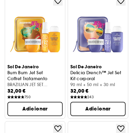
Sol De Janeiro
Sol De Janeiro
Bum Bum Jet Set
Delicia Drench™ Jet Set
Coffret Tratamento
Kit corporal
BRAZILIAN JET SET
90 ml + 50 ml + 30 ml
32,00 €
32,00 €
(BC50+SG90+BHM30)
750
243
Adicionar
Adicionar