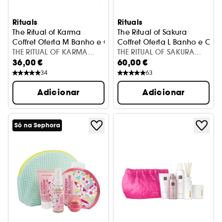
Rituals
Rituals
The Ritual of Karma
The Ritual of Sakura
Coffret Oferta M Banho e Corpo
Coffret Oferta L Banho e Cor
THE RITUAL OF KARMA
THE RITUAL OF SAKURA
36,00 €
60,00 €
MEDIUM GIFT SET
LARGE GIFT SET
34
63
Adicionar
Adicionar
Só na Sephora