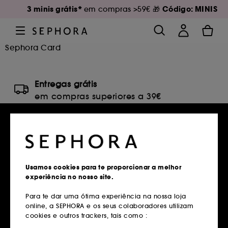
3 minis grátis*
Código: MINIS
em compras >59€ 🎁
Sephora Card
Entregas grátis
em compras superiores a 39€
Saber mais
Devoluções
Gratuitas até 30 dias
Saber mais
Usamos cookies para te proporcionar a melhor
experiência no nosso site.
Click&Collect
Para te dar uma ótima experiência na nossa loja
Recolha em loja em 2 horas*
online, a SEPHORA e os seus colaboradores utilizam
cookies e outros trackers, tais como :
Saber mais