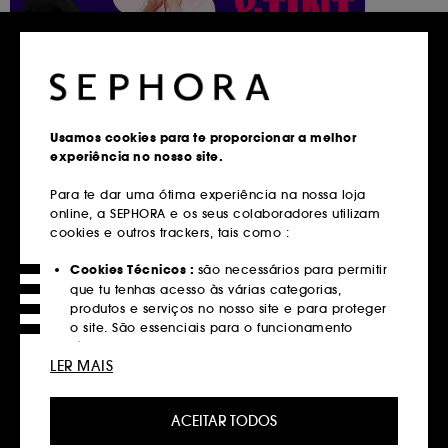
30 min | 35,00€
Usamos cookies para te proporcionar a melhor
A combinação de epilação e coloração elimina os
experiência no nosso site.
pelos em excesso, redefine o formato das tuas
sobrancelhas e realça a sua cor com uma
Para te dar uma ótima experiência na nossa loja
tonalidade personalizada e natural — para
online, a SEPHORA e os seus colaboradores utilizam
destacar ainda mais o teu olhar!
cookies e outros trackers, tais como :
Cookies Técnicos :
são necessários para permitir
MARCA AGORA
que tu tenhas acesso às várias categorias,
produtos e serviços no nosso site e para proteger
o site. São essenciais para o funcionamento
técnico do site e não podem ser desativados.
LER MAIS
laminação e coloração de
Cookies de Personalização :
permite-nos
fornecer-te uma experiência aprimorada e
sobrancelhas
ACEITAR TODOS
personalizada, recomendando produtos, serviços
e conteúdo que melhor atendam às tuas