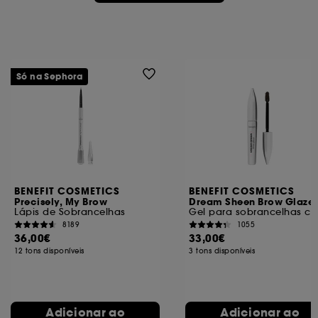
Só na Sephora
BENEFIT COSMETICS
BENEFIT COSMETICS
Precisely, My Brow
Dream Sheen Brow Glaze
Lápis de Sobrancelhas
Gel 
8189
1055
36,00€
33,00€
12 tons disponíveis
3 tons disponíveis
Adicionar ao
Adicionar ao