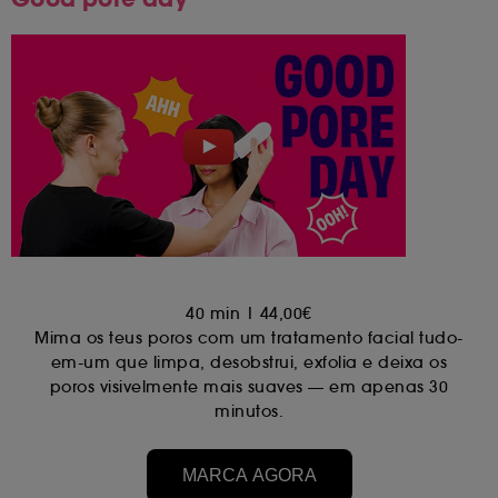
o botão "personalizar as minhas escolhas" abaixo ou
decidir "aceitar todos" ou "recuzar todos". Tu podes
optar por retirar o teu consentimento a qualquer
momento.
Se desejares mais informações sobre os cookies
utilizados, clica
aqui
.
40 min | 44,00€
Mima os teus poros com um tratamento facial tudo-
em-um que limpa, desobstrui, exfolia e deixa os
poros visivelmente mais suaves — em apenas 30
minutos.
MARCA AGORA