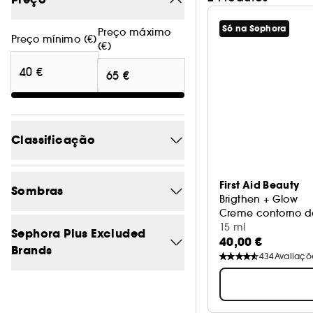
Só na Sephora
Preço máximo
Preço mínimo (€)
(€)
Classificação
4/5
2
First Aid Beauty
Sombras
Brigthen + Glow
3/5
2
Creme contorno d
15 ml
Azul
0
Sephora Plus Excluded
2/5
2
40,00 €
Brands
434
Avaliaçõ
Bege
0
1/5
2
Não
2
Branco
0