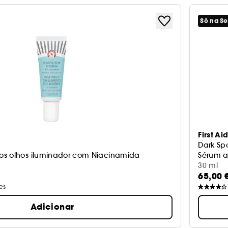
Só na S
First Ai
Dark Sp
os olhos iluminador com Niacinamida
Sérum 
30 ml
65,00 
es
Adicionar