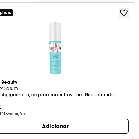
ephora
d Beauty
ot Serum
antipigmentação para manchas com Niacinamida
€
101
Avaliações
Adicionar