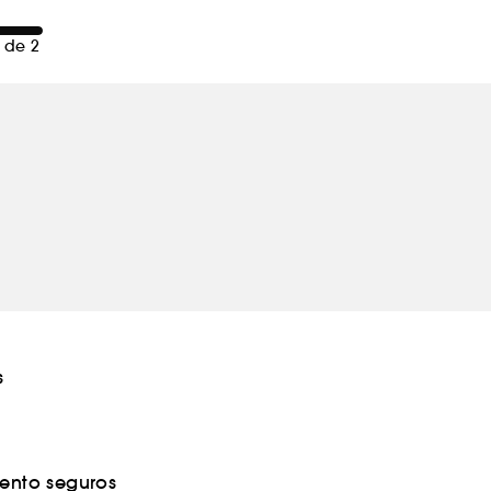
 de 2
s
nto seguros