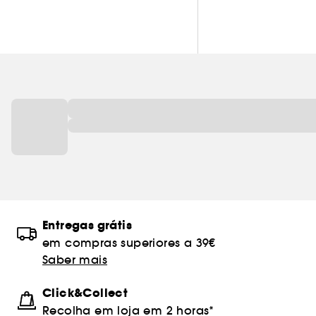
Castanho
0
Laranja
0
Preto
0
Rosa
0
Transparente
0
Ver mais
Entregas grátis
em compras superiores a 39€
Saber mais
Click&Collect
Recolha em loja em 2 horas*