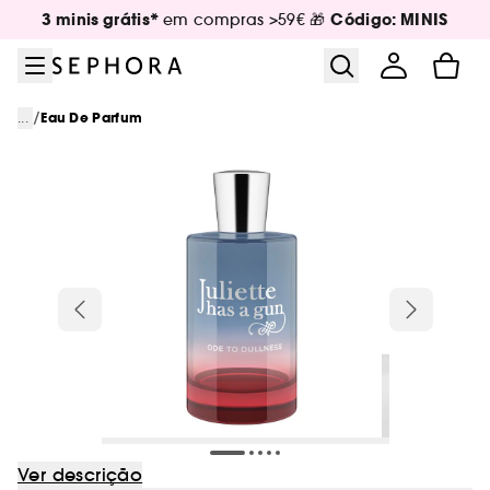
Ir para o menu
Ir para o conteúdo principal
Ir para o rodapé
3 minis grátis*
Código: MINIS
em compras >59€ 🎁
/
...
Eau De Parfum
Ver descrição