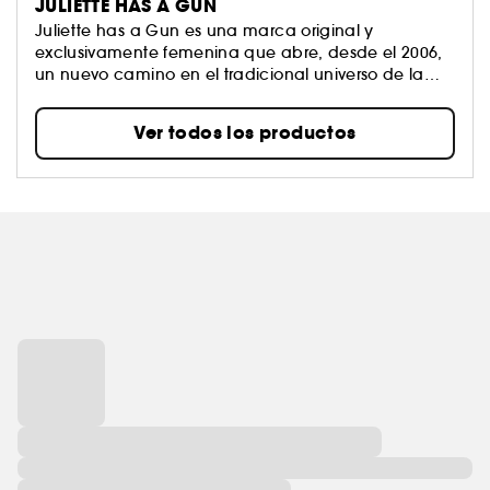
JULIETTE HAS A GUN
Juliette has a Gun es una marca original y
exclusivamente femenina que abre, desde el 2006,
un nuevo camino en el tradicional universo de la
perfumería. Es la perfecta combinación del
romanticismo, con la figura de Juliette, y el
Ver todos los productos
empoderamiento de la mujer (has a Gun).