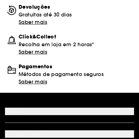
Devoluções
Gratuitas até 30 dias
Saber mais
Click&Collect
Recolha em loja em 2 horas*
Saber mais
Pagamentos
Métodos de pagamento seguros
Saber mais
Ajuda
FAQ
Métodos de pagamento
A minha conta
Condições de Entrega