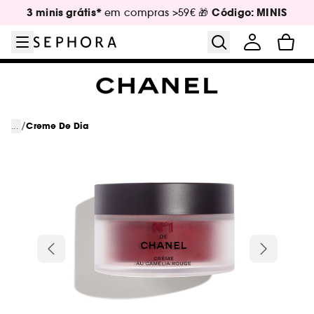
Ir para o menu
Ir para o conteúdo principal
Ir para o rodapé
3 minis grátis*
Código: MINIS
em compras >59€ 🎁
/
...
Creme De Dia