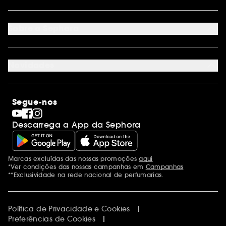
Devoluções
Seguir encomenda
Cartão oferta digital
Programa de Fidelidade
Cartão oferta físico
Sobre a Sephora
Cartão oferta empresas
Site Map
Juntar Sephora
Contacta-nos
Sephora Prize 2026
Novidades
Blog Sephora
Lojas
Saldos
Os nossos compromissos
Maquilhagem
Internacional
Segue-nos
Dia dos Namorados
Descobrir a Sephora
Dia do Pai
Código promocional Sephora
Descarrega a App da Sephora
Dia da Mãe
Calendários do Advento
Singles' Day
Black Friday
Marcas excluídas das nossas promoções
aqui
Menções adicionais
Cyber Monday
*Ver condições das nossas campanhas em
Campanhas
Blue Monday
**Exclusividade na rede nacional de perfumarias.
Política de Privacidade e Cookies
Preferências de Cookies