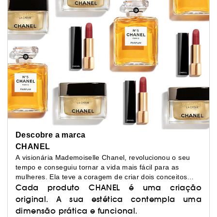
Descobre a marca
CHANEL
A visionária Mademoiselle Chanel, revolucionou o seu
tempo e conseguiu tornar a vida mais fácil para as
mulheres. Ela teve a coragem de criar dois conceitos
novos e muito desejados entre as mulheres da sua
Cada produto CHANEL é uma criação
época: elegância confortável e beleza refinada.
original. A sua estética contempla uma
dimensão prática e funcional.