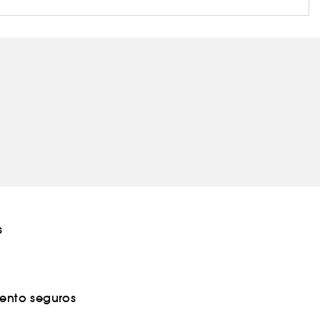
s
nto seguros