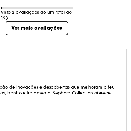
Viste 2 avaliações de um total de
193
Ver mais avaliações
ção de inovações e descobertas que melhoram o teu
os, banho e tratamento: Sephora Collection oferece
os produtos estão na vanguarda das tendências e são
teus próprios visuais e mudar quando te apetecer!