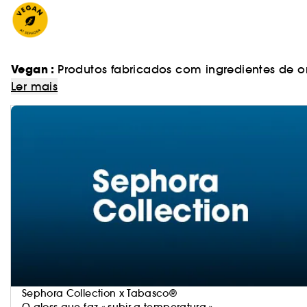
Vegan :
Produtos fabricados com ingredientes de o
Ler mais
Sephora Collection x Tabasco®
O gloss que faz « subir a temperatura »