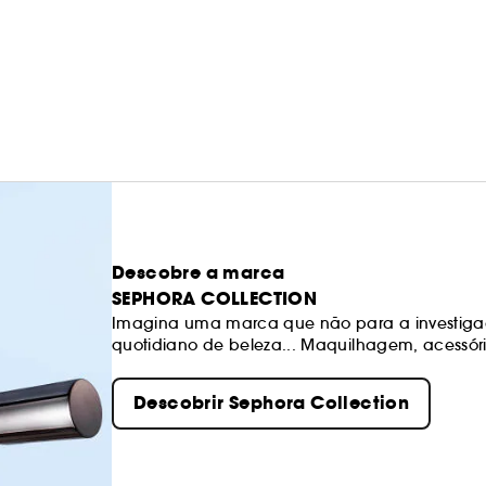
Descobre a marca
SEPHORA COLLECTION
Imagina uma marca que não para a investiga
quotidiano de beleza... Maquilhagem, acessóri
produtos excitantes, texturas e cores. Os noss
sempre de qualidade. Sê livre para criares os 
Descobrir Sephora Collection