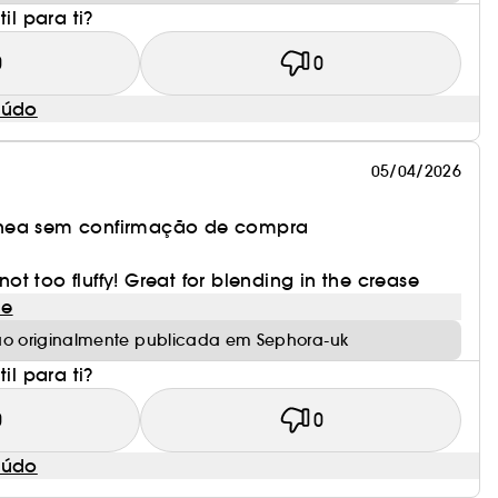
il para ti?
0
0
eúdo
05/04/2026
nea sem confirmação de compra
 not too fluffy! Great for blending in the crease
le
ão originalmente publicada em Sephora-uk
il para ti?
0
0
eúdo