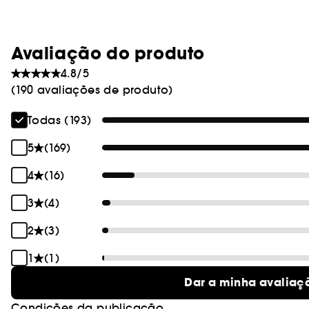
Avaliação do produto
4.8/5
(190 avaliações de produto)
Todas (193)
5
(169)
4
(16)
3
(4)
2
(3)
1
(1)
Dar a minha avaliaç
Condições da publicação