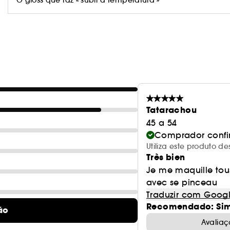
Tatarachou
45 a 54
Comprador conf
Utiliza este produto
Très bien
Je me maquille tous
avec se pinceau
Traduzir com Goog
Recomendado: Si
ão
Avaliaç