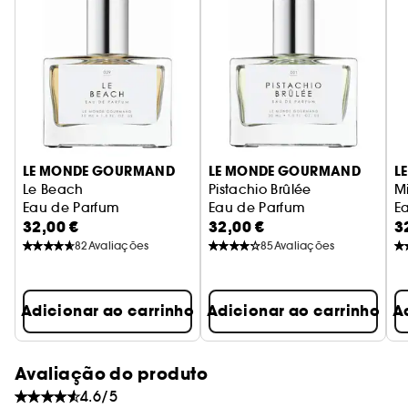
Notas de cabeça: Óleo essencial de
bergamota*. Frésia
Notas de coração: Nenúfar. Âmbar cristalizado
Notas de base: Óleo essencial de sândalo
cremoso*. Almíscar líquido
LE MONDE GOURMAND
LE MONDE GOURMAND
L
Le Beach
Pistachio Brûlée
M
Eau de Parfum
Eau de Parfum
E
32,00 €
32,00 €
3
82
Avaliações
85
Avaliações
Adicionar ao carrinho
Adicionar ao carrinho
A
Avaliação do produto
4.6/5