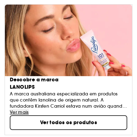
Descobre a marca
LANOLIPS
A marca australiana especializada em produtos
que contêm lanolina de origem natural. A
fundadora Kirsten Carriol estava num avião quando
percebeu que não tinha protetor labial. Ela decidiu
Ver mais
criar a sua marca de cosméticos Lanolips. A marca
Ver todos os produtos
agora oferece produtos para as mãos, lábios e
corpo para uma pele macia e hidratada.