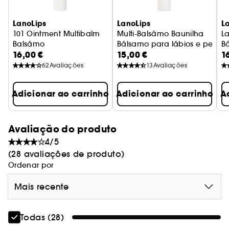
LanoLips
LanoLips
L
101 Ointment Multibalm
Multi-Balsámo Baunilha
La
Balsámo
Bálsamo para lábios e pele s
B
16,00 €
15,00 €
1
62
Avaliações
13
Avaliações
Adicionar ao carrinho
Adicionar ao carrinho
A
Avaliação do produto
4/5
(28 avaliações de produto)
Ordenar por
Mais recente
Todas (28)