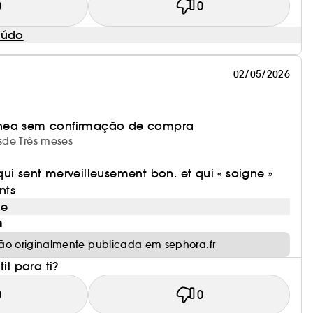
0
0
eúdo
02/05/2026
nea sem confirmação de compra
esde Três meses
ui sent merveilleusement bon. et qui « soigne »
nts
le
m
ão originalmente publicada em sephora.fr
il para ti?
0
0