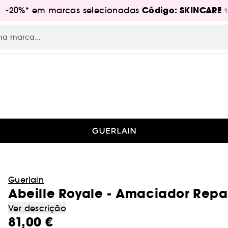
Código: SKINCARE
s! -20%* em marcas selecionadas
RE
Guerlain
Abeille Royale - Amaciador Rep
Ver descrição
81,00 €