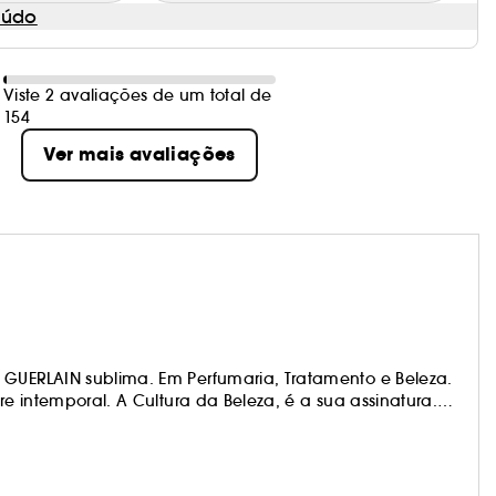
eúdo
Viste 2 avaliações de um total de
154
Ver mais avaliações
 GUERLAIN sublima. Em Perfumaria, Tratamento e Beleza.
re intemporal. A Cultura da Beleza, é a sua assinatura.
nte para sublimar a beleza feminina. Uma promessa de
que toma forma na Maison Guerlain 68 Champs-Elysées.