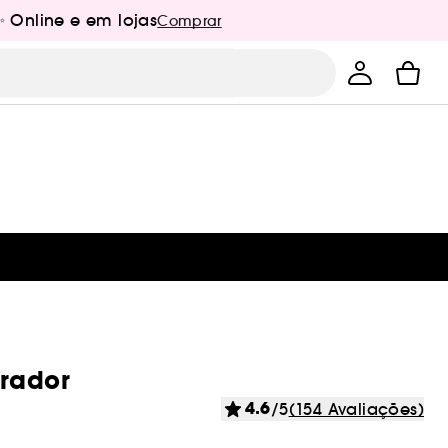
✨ Online e em lojas
Comprar
arador
4.6
/5
(154 Avaliações)