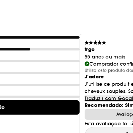
dermocosmética, para uma dupla ação na fibra ca
reparadores exclusivos com fitoceramidas restrutura
e extrato de cassia alata que protege a cor.²
¹Cálculo com base na norma internacional ISO 1612
²Ingredientes submetidos a testes in vitro.
frgo
55 anos ou mais
Comprador conf
Utiliza este produto 
J'adore
J’utilise ce produit
cheveux souples. So
Traduzir com Goog
Recomendado: Si
ão
Avaliaç
Esta avaliação foi út