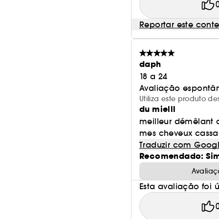
Reportar este cont
daph
18 a 24
Avaliação espontâ
Utiliza este produto d
du mielll
meilleur démêlant q
mes cheveux cassa
Traduzir com Goog
Recomendado: Si
Avaliaç
Esta avaliação foi út