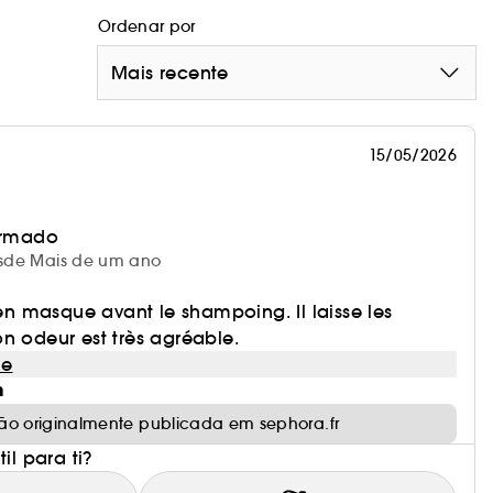
pilar e no couro cabeludo. Combina quatro méis
Ordenar por
ntes, arginina suavizante, D-Pantenol fortalecedor
Mais recente
8, incluindo água.
15/05/2026
irmado
desde Mais de um ano
 en masque avant le shampoing. Il laisse les
n odeur est très agréable.
le
m
ão originalmente publicada em sephora.fr
il para ti?