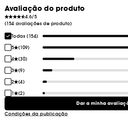
Avaliação do produto
4.6/5
(154 avaliações de produto)
Todas (154)
5
(109)
4
(30)
3
(9)
2
(4)
1
(2)
Dar a minha avaliaç
Condições da publicação