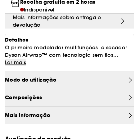
Recolha gratuita em 2 horas
Indisponível
Mais informações sobre entrega e
devolução
Detalhes
O primeiro modelador multifunções e secador
Dyson Airwrap™ com tecnologia sem fios
Bluetooth®.
Um styling mais fácil e personalizado .Secar.
Ler mais
Enrolar. Dar forma. Alisa e esconde os cabelos
rebeldes. Sem calor extremo.
Modo de utilização
Concebido para todos os tipos de cabelo. Mais
acessórios para inúmeras possibilidades de
Composições
styling.
Permite criar caracóis perfeitos com facilidade
através da app MyDyson™.
Mais informação
Programe os seus caracóis perfeitos através da
tecnologia one touch i.d. curl™.
Avaliação do produto