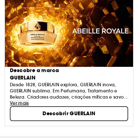
Descobre a marca
GUERLAIN
Desde 1828, GUERLAIN explora, GUERLAIN inova,
GUERLAIN sublima. Em Perfumaria, Tratamento e
Beleza. Criadores audazes, criações míticas e savoir-
faire intemporal. A Cultura da Beleza, é a sua
Ver mais
assinatura. Dia após dia, GUERLAIN trabalha
Descobrir GUERLAIN
incessantemente para sublimar a beleza feminina.
Uma promessa de uma beleza alegre e radiante,
uma filosofia que toma forma na Maison Guerlain 68
Champs-Elysées.