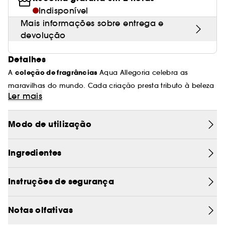
Indisponível
Mais informações sobre entrega e
devolução
Detalhes
A
coleção de fragrâncias
Aqua Allegoria celebra as
maravilhas do mundo. Cada criação presta tributo à beleza
Ler mais
da Natureza, matérias-primas e notas excecionais,
aperfeiçoadas com mestria pelos nossos perfumistas-
Modo de utilização
exploradores.
Poderoso símbolo do compromisso Guerlain para com o
planeta, as fragrâncias Aqua Allegoria são compostas por
Ingredientes
(1)
até 95% de origem natural
.
O álcool de beterraba
francesa utilizado nas fórmulas é originário de uma rede
Instruções de segurança
empenhada na agricultura responsável.
Notas olfativas
Descubra Nettare di Sole, como se as abelhas tivessem