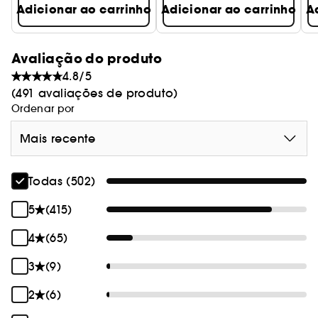
Adicionar ao carrinho
Adicionar ao carrinho
A
Avaliação do produto
4.8/5
(491 avaliações de produto)
Ordenar por
Mais recente
Todas (502)
5
(415)
4
(65)
3
(9)
2
(6)