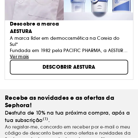
Descobre a marca
AESTURA
A marca líder em dermocosmética na Coreia do
Sul*
Fundada em 1982 pela PACIFIC PHARMA, a AESTURA
é especializada em soluções de cuidados de peles
Ver mais
sensíveis, desenvolvidas com base em investigação
DESCOBRIR AESTURA
científica comprovada e em estreita colaboração
com dermatologistas.
*Estudo da Kantar realizado entre fevereiro e março
de 2025.
Recebe as novidades e as ofertas da
Sephora!
Desfruta de 10% na tua próxima compra, após a
(1)
tua subscrição
.
Ao registar-me, concordo em receber por e-mail o meu
código de desconto bem como ofertas e novidades da