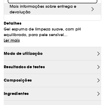
Mais informações sobre entrega e
devolução
Detalhes
Gel espuma de limpeza suave, com pH
equilibrado, para pele sensível
Ler mais
ATOBARRIER365 FOAMING CLEANSER é um
produto de limpeza suave, com pH equilibrado,
Modo de utilização
concebido para pele sensível.
Resultados de testes
O que é?
Um produto de limpeza com bomba testado sob
controlo dermatológico que se transforma numa
Composições
espuma rica e cremosa para limpar suavemente
a pele, minimizando a fricção causada pela
Ingredientes
massagem. Concebida com um pH ligeiramente
ácido, esta fórmula ajuda a manter o equilíbrio