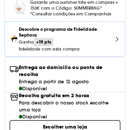
Cuidado corporal perfumado
Leite desmaquilhante
Perfume fresco
Brilho & suavidade
Garante uma summer tote em compras >
Creme com cor
Óleo desmaquilhante
Gel de barbear e loção pós-barba
frizz
PHLUR
Coffrets de rosto
Utensílios de beleza rosto
Tratamento anti-vermelhidão
150€ com o Código: SUMMERBAG*
Rare Beauty
Ver tudo
Tratamento rosto parafarmácia
Acessórios maquilhagem
Óleos e difusores
Cuidado de unhas
Westman Atelier
*Consultar condições em Campanhas
Água micelar
Perfume amadeirado
Cuidado do couro cabeludo
Leite desmaquilhante
Cabelo sem brilho
Prada Beauty
Utensílios e acessórios de limpeza
Tratamento minimizador dos poros
Rem Beauty
Cremes de olhos
Ver tudo
Tratamento Sephora Collection
Try me
Toalhitas desmaquilhantes
Perfume com baunilha
Volume
Descobre o programa de Fidelidade
Westman Atelier
Pinças
Tratamento reafirmante e lifting
Sephora Collection
Limpeza & esfoliantes
Sephora
Corpo parafarmácia
Perfume doce
Coloração
+19 pts
Ganha
Tratamento purificante e matificante
Yepoda
Hidratantes
fidelidade com esta compra
Tratamento parafarmácia
Protetor solar cabelo
Anti-idade
Solares parafarmácia
Anti-caspa
Entrega ao domicílio ou ponto de
recolha
Entrega a partir de 12 agosto
Disponível
Recolha gratuita em 2 horas
Para descobrir o nosso stock escolhe
uma loja
Disponível
Escolher uma loja