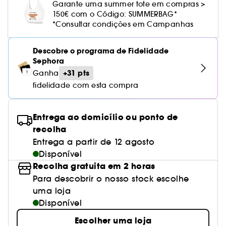
Cuidado corporal perfumado
Leite desmaquilhante
Perfume fresco
Brilho & suavidade
Garante uma summer tote em compras >
Creme com cor
Óleo desmaquilhante
Gel de barbear e loção pós-barba
frizz
PHLUR
Coffrets de rosto
Utensílios de beleza rosto
Tratamento anti-vermelhidão
150€ com o Código: SUMMERBAG*
Rare Beauty
Ver tudo
Tratamento rosto parafarmácia
Acessórios maquilhagem
Óleos e difusores
Cuidado de unhas
Westman Atelier
*Consultar condições em Campanhas
Água micelar
Perfume amadeirado
Cuidado do couro cabeludo
Leite desmaquilhante
Cabelo sem brilho
Prada Beauty
Utensílios e acessórios de limpeza
Tratamento minimizador dos poros
Rem Beauty
Cremes de olhos
Ver tudo
Tratamento Sephora Collection
Try me
Toalhitas desmaquilhantes
Perfume com baunilha
Volume
Descobre o programa de Fidelidade
Westman Atelier
Pinças
Tratamento reafirmante e lifting
Sephora Collection
Limpeza & esfoliantes
Sephora
Corpo parafarmácia
Perfume doce
Coloração
+31 pts
Ganha
Tratamento purificante e matificante
Yepoda
Hidratantes
fidelidade com esta compra
Tratamento parafarmácia
Protetor solar cabelo
Anti-idade
Solares parafarmácia
Anti-caspa
Entrega ao domicílio ou ponto de
recolha
Entrega a partir de 12 agosto
Disponível
Recolha gratuita em 2 horas
Para descobrir o nosso stock escolhe
uma loja
Disponível
Escolher uma loja