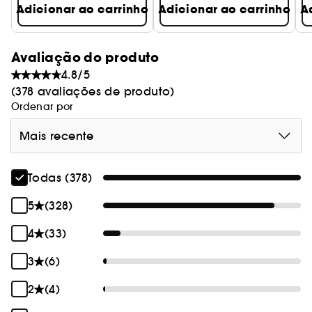
Adicionar ao carrinho
Adicionar ao carrinho
A
Avaliação do produto
4.8/5
(378 avaliações de produto)
Ordenar por
Mais recente
Todas (378)
5
(328)
4
(33)
3
(6)
2
(4)