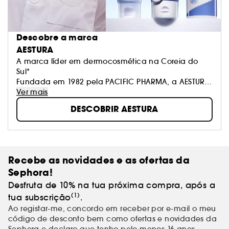
Descobre a marca
AESTURA
A marca líder em dermocosmética na Coreia do
Sul*
Fundada em 1982 pela PACIFIC PHARMA, a AESTURA
é especializada em soluções de cuidados de peles
Ver mais
sensíveis, desenvolvidas com base em investigação
DESCOBRIR AESTURA
científica comprovada e em estreita colaboração
com dermatologistas.
*Estudo da Kantar realizado entre fevereiro e março
de 2025.
Recebe as novidades e as ofertas da
Sephora!
Desfruta de 10% na tua próxima compra, após a
(1)
tua subscrição
.
Ao registar-me, concordo em receber por e-mail o meu
código de desconto bem como ofertas e novidades da
Sephora e declaro que tenho pelo menos 16 anos.