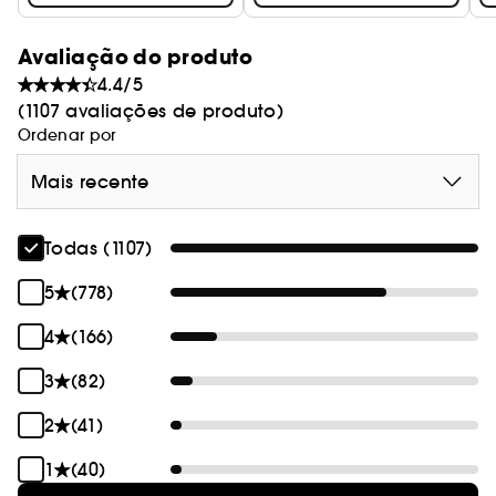
Avaliação do produto
4.4/5
(1107 avaliações de produto)
Ordenar por
Mais recente
Todas (1107)
5
(778)
4
(166)
3
(82)
2
(41)
1
(40)