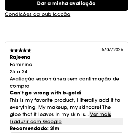
Dar a minha avaliação
Condições da publicação
15/07/2026
Rajeena
Feminino
25 a 34
Avaliação espontânea sem confirmação de
compra
Can’t go wrong with b-goldi
This is my favorite product, i literally add it to
everything, My makeup, my skincare! The
gloe that it leaves in my skin Is...
Ver mais
Traduzir com Google
Recomendado: Sim