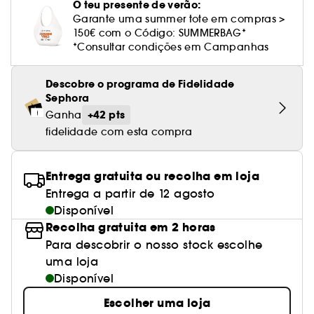
Cuidado corporal perfumado
Leite desmaquilhante
Perfume fresco
Brilho & suavidade
O teu presente de verão:
Creme com cor
Óleo desmaquilhante
Gel de barbear e loção pós-barba
frizz
PHLUR
Coffrets de rosto
Utensílios de beleza rosto
Tratamento anti-vermelhidão
Garante uma summer tote em compras >
Rare Beauty
Ver tudo
Tratamento rosto parafarmácia
Acessórios maquilhagem
Óleos e difusores
Cuidado de unhas
Westman Atelier
150€ com o Código: SUMMERBAG*
Água micelar
Perfume amadeirado
Cuidado do couro cabeludo
Leite desmaquilhante
Cabelo sem brilho
Prada Beauty
Utensílios e acessórios de limpeza
*Consultar condições em Campanhas
Tratamento minimizador dos poros
Rem Beauty
Cremes de olhos
Ver tudo
Tratamento Sephora Collection
Try me
Toalhitas desmaquilhantes
Perfume com baunilha
Volume
Westman Atelier
Pinças
Tratamento reafirmante e lifting
Sephora Collection
Limpeza & esfoliantes
Descobre o programa de Fidelidade
Corpo parafarmácia
Perfume doce
Coloração
Sephora
Tratamento purificante e matificante
Yepoda
Hidratantes
+42 pts
Ganha
Tratamento parafarmácia
Protetor solar cabelo
fidelidade com esta compra
Anti-idade
Solares parafarmácia
Anti-caspa
Entrega gratuita ou recolha em loja
Entrega a partir de 12 agosto
Disponível
Recolha gratuita em 2 horas
Para descobrir o nosso stock escolhe
uma loja
Disponível
Escolher uma loja