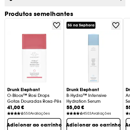
Sabe mais sobre Clean at Sephora
(AQUÍ)
Produtos semelhantes
Vegan :
Produtos fabricados com ingredientes de
origem natural.
Só na Sephora
Drunk Elephant
Drunk Elephant
D
O-Bloos™ Rosi Drops
B-Hydra™ Intensive
A
Gotas Douradas Rosa-Pêssego Para Uma Pele Bonita
Hydration Serum
S
41,00 €
55,00 €
5
Serum de Rosto Hidratante
Sé
550
Avaliações
4503
Avaliações
Adicionar ao carrinho
Adicionar ao carrinho
A