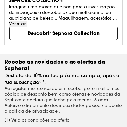
SEPHORA COLLECTION
Imagina uma marca que não para a investigação
de inovações e descobertas que melhoram o teu
quotidiano de beleza... Maquilhagem, acessórios,
banho e tratamento: Sephora Collection oferece
Ver mais
produtos excitantes, texturas e cores. Os nossos
Descobrir Sephora Collection
produtos estão na vanguarda das tendências e são
sempre de qualidade. Sê livre para criares os teus
próprios visuais e mudar quando te apetecer!
Recebe as novidades e as ofertas da
Sephora!
Desfruta de 10% na tua próxima compra, após a
(1)
tua subscrição
.
Ao registar-me, concordo em receber por e-mail o meu
código de desconto bem como ofertas e novidades da
Sephora e declaro que tenho pelo menos 16 anos.
Autorizo o tratamento dos meus
dados pessoais
e aceito
a política de privacidade.
.
(1) Veja as condições da oferta