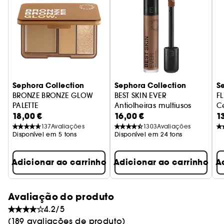
- Suaviza a textura da pele, facilita a aplicação
da primer e corrige a maquilhagem.
- Translúcida, a textura é adequada para todos
os tons de pele.
Sephora Collection
Sephora Collection
S
- Novo aplicador em bomba mais flexível
BRONZE BRONZE GLOW
BEST SKIN EVER
F
PALETTE
Antiolheiras multiusos
Ce
18,00 €
16,00 €
1
Trio de bronzers e iluminadores multitexturas
Vegan :
Produtos fabricados com ingredientes de
137
Avaliações
1303
Avaliações
origem natural.
Disponível em 5 tons
Disponível em 24 tons
Adicionar ao carrinho
Adicionar ao carrinho
A
Avaliação do produto
4.2/5
(189 avaliações de produto)