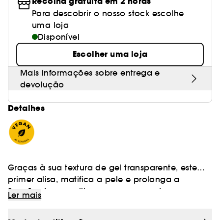
Recolha gratuita em 2 horas
Para descobrir o nosso stock escolhe
uma loja
Disponível
Escolher uma loja
Mais informações sobre entrega e
devolução
Detalhes
Graças à sua textura de gel transparente, este
primer alisa, matifica a pele e prolonga a
fixação da maquilhagem para uma tez
Ler mais
sublimada com um acabamento aveludado!
Um primer suavizante e matificante que prepara
a pele para a maquilhagem e prolonga a sua