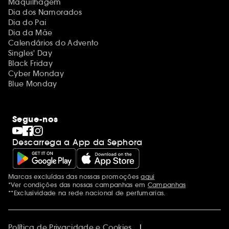
Maquilhagem
Dia dos Namorados
Dia do Pai
Dia da Mãe
Calendários do Advento
Singles' Day
Black Friday
Cyber Monday
Blue Monday
Segue-nos
Descarrega a App da Sephora
Marcas excluídas das nossas promoções
aqui
Menções adicionais
*Ver condições das nossas campanhas em
Campanhas
**Exclusividade na rede nacional de perfumarias.
Política de Privacidade e Cookies