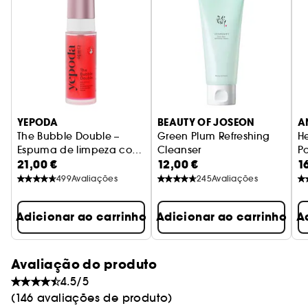
YEPODA
BEAUTY OF JOSEON
A
The Bubble Double –
Green Plum Refreshing
He
Espuma de limpeza com
Cleanser
P
21,00 €
12,00 €
1
ácido salicílico e romã
Gel de limpeza com pH baixo
F
E
499
Avaliações
245
Avaliações
Adicionar ao carrinho
Adicionar ao carrinho
A
Avaliação do produto
4.5/5
(146 avaliações de produto)