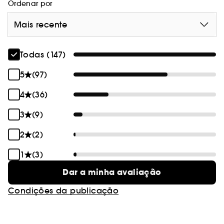
Ordenar por
Mais recente
Todas (147)
5
(97)
4
(36)
3
(9)
2
(2)
1
(3)
Dar a minha avaliação
Condições da publicação