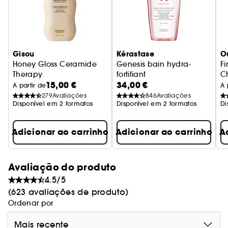
Gisou
Kérastase
O
Honey Gloss Ceramide
Genesis bain hydra-
Fi
Therapy
fortifiant
C
15,00 €
34,00 €
Champô hidratante
Champô cabelo enfraquecido
A partir de
A 
279
Avaliações
846
Avaliações
Disponível em 2 formatos
Disponível em 2 formatos
Di
Adicionar ao carrinho
Adicionar ao carrinho
A
Avaliação do produto
4.5/5
(623 avaliações de produto)
Ordenar por
Mais recente