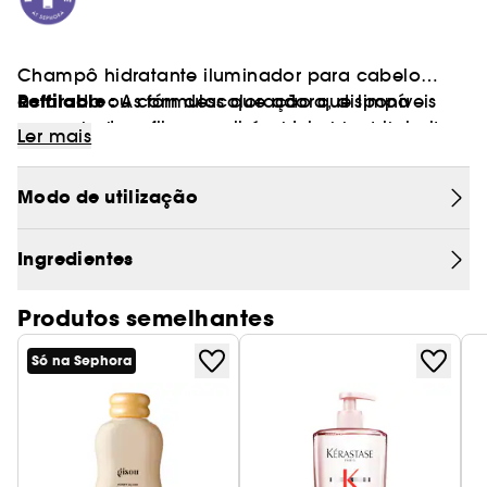
Champô hidratante iluminador para cabelo
Reffilable :
aclarado ou com descoloração que limpa
As fórmulas que adora, disponíveis
suavemente a fibra capilar e deixa o cabelo leve
em embalagens recarregáveis ambientalmente
Ler mais
e luminoso.
conscientes na Sephora
Modo de utilização
Ingredientes
Produtos semelhantes
Só na Sephora