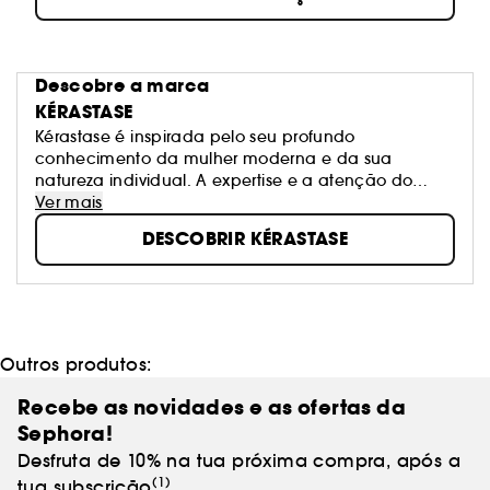
Descobre a marca
KÉRASTASE
Kérastase é inspirada pelo seu profundo
conhecimento da mulher moderna e da sua
natureza individual. A expertise e a atenção do
profissional são essenciais para solucionar todos os
Ver mais
fatores que podem afetar a saúde do teu cabelo e
DESCOBRIR KÉRASTASE
transformá-lo num cabelo único e perfeito.
Kérastase cria produtos icónicos e inovadores, e
rituais personalizados para resultados perfeitos, para
que todas as mulheres consigam um cabelo
excecional.
Outros produtos:
Recebe as novidades e as ofertas da
Sephora!
Desfruta de 10% na tua próxima compra, após a
(1)
tua subscrição
.