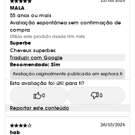
22/06/2026
restaurando o estado geral do cabelo. 100% das
MALA
voluntárias inquiridas referem uma melhoria da
55 anos ou mais
qualidade do seu cabelo***** *Resultados de
Avaliação espontânea sem confirmação de
satisfação de 23 mulheres com cabelo louro
compra
descolorado**Teste sobre fios de cabelo após
Utiliza este produto desde Um mês
1 aplicação***Teste clínico realizado por um
Superbe
perito em 23 mulheres com cabelo louro
Cheveux superbes
descolorado após 1 mês de utilização****Teste
Traduzir com Google
clínico realizado por um perito em 46 voluntárias
Recomendado: Sim
após 1 mês de utilização*****Resultados de
Avaliação originalmente publicada em sephora.fr
satisfação de 23 mulheres com cabelo branco e
Esta avaliação foi útil para ti?
grisalho natural imediatamente após a
aplicação
0
0
Reportar este conteúdo
26/03/2026
hab