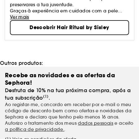
preservares a tua juventude.
Graças à experiência em cuidados com a pele
antienvelhecimento desenvolvida pelos laboratórios
Ver mais
Sisley, Hair Rituel by Sisley oferece rituais excecionais
Descobrir Hair Ritual by Sisley
com fórmulas tão poderosas quanto concentradas
para todos os tipos de cabelo.
Outros produtos:
Recebe as novidades e as ofertas da
Sephora!
Desfruta de 10% na tua próxima compra, após a
(1)
tua subscrição
.
Ao registar-me, concordo em receber por e-mail o meu
código de desconto bem como ofertas e novidades da
Sephora e declaro que tenho pelo menos 16 anos.
Autorizo o tratamento dos meus
dados pessoais
e aceito
a política de privacidade.
.