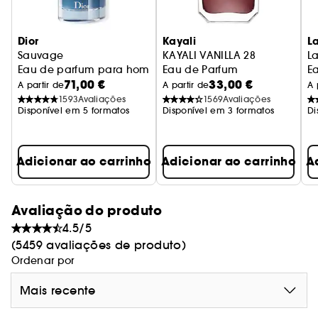
Dior
Kayali
L
Sauvage
KAYALI VANILLA 28
La
Eau de parfum para homem - Notas condimentadas & abs
Eau de Parfum
E
71,00 €
33,00 €
A partir de
A partir de
A 
1593
Avaliações
1569
Avaliações
Disponível em 5 formatos
Disponível em 3 formatos
Di
Adicionar ao carrinho
Adicionar ao carrinho
A
Avaliação do produto
4.5/5
(5459 avaliações de produto)
Ordenar por
Mais recente