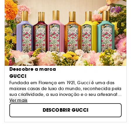
Descobre a marca
GUCCI
Fundada em Florença em 1921, Gucci é uma das
maiores casas de luxo do mundo, reconhecida pela
sua criatividade, a sua inovação e o seu artesanato
italiano incomparável. Os perfumes Gucci fazem
Ver mais
parte da oferta Gucci com um portfólio de
DESCOBRIR GUCCI
fragrâncias que inclui Gucci by Gucci, Gucci Guilty
e Gucci Première.