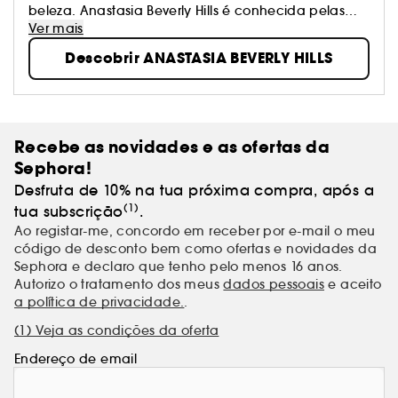
beleza. Anastasia Beverly Hills é conhecida pelas
suas fórmulas perfeitas no que toca à definição de
Ver mais
sobrancelhas, contouring de rosto e paletas de
Descobrir ANASTASIA BEVERLY HILLS
sombras de olhos – tudo criado para redesenhar e
aprimorar características faciais.
Recebe as novidades e as ofertas da
Sephora!
Desfruta de 10% na tua próxima compra, após a
(1)
tua subscrição
.
Ao registar-me, concordo em receber por e-mail o meu
código de desconto bem como ofertas e novidades da
Sephora e declaro que tenho pelo menos 16 anos.
Autorizo o tratamento dos meus
dados pessoais
e aceito
a política de privacidade.
.
(1) Veja as condições da oferta
Endereço de email