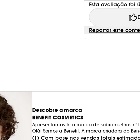
Esta avaliação foi út
Reportar este cont
Descobre a marca
BENEFIT COSMETICS
Apresentamos-te a marca de sobrancelhas nº
Olá! Somos a Benefit. A marca criadora do Ben
de, pelo menos, um produto de sobrancelhas
(1) Com base nas vendas totais estimada