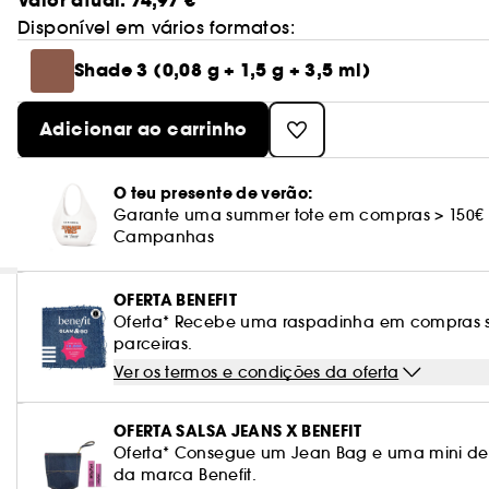
Valor atual: 74,97 €
Disponível em vários formatos:
Shade 3 (0,08 g + 1,5 g + 3,5 ml)
Adicionar ao carrinho
O teu presente de verão:
Garante uma summer tote em compras > 150€
Campanhas
OFERTA BENEFIT
Oferta* Recebe uma raspadinha em compras su
parceiras.
Ver os termos e condições da oferta
OFERTA SALSA JEANS X BENEFIT
Oferta* Consegue um Jean Bag e uma mini de
da marca Benefit.