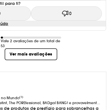
il para ti?
0
0
eúdo
Viste 2 avaliações de um total de
53
Ver mais avaliações
(1)
1 no Mundo
etint, The POREfessional, BADgal BANG! e provavelmente
 da tua bolsa de maquilhagem.
s de produtos de prestígio para sobrancelhas a