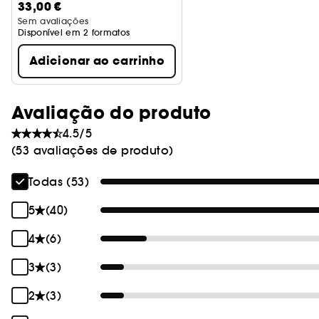
33,00 €
Sem avaliações
Disponível em 2 formatos
Adicionar ao carrinho
Avaliação do produto
4.5/5
(53 avaliações de produto)
Todas (53)
5
(40)
4
(6)
3
(3)
2
(3)