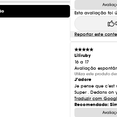
Avaliaç
ão
Esta avaliação foi út
Reportar este cont
Liliruby
16 a 17
Avaliação espontâ
Utiliza este produto 
J’adore
Je pense que c’est 
Super . Dedans on y 
Traduzir com Goog
Recomendado: Si
Avaliaç