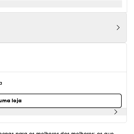
a
 uma loja
penas para os melhores dos melhores: os que