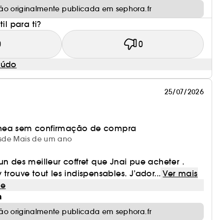
ão originalmente publicada em sephora.fr
il para ti?
0
0
eúdo
25/07/2026
nea sem confirmação de compra
desde Mais de um ano
un des meilleur coffret que Jnai pue acheter .
trouve tout les indispensables. J’ador...
Ver mais
le
m
ão originalmente publicada em sephora.fr