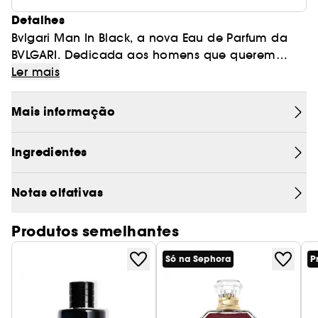
Detalhes
Bvlgari Man In Black, a nova Eau de Parfum da
BVLGARI. Dedicada aos homens que querem
seduzir e que procuram uma fragrância oriental
Ler mais
refinada e sensual com uma poderosa assinatura
olfativa.
Mais informação
Ingredientes
Notas olfativas
Produtos semelhantes
Só na Sephora
P