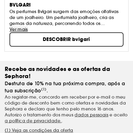
BVLGARI
Os perfumes Bvlgari surgem das emoções olfativas
de um joalheiro. Um perfumista joalheiro, cria as
gemas da natureza, percorrendo todos os
continentes, e inspirando-se na diversidade do
Ver mais
mundo, para apresentar perfumes únicos, criados
DESCOBRIR bvlgari
pela mais cobiçada galeria de mestres perfumistas
do mundo. A Bvlgari partilha a alegria de criar as
joias da natureza.
Recebe as novidades e as ofertas da
Sephora!
Desfruta de 10% na tua próxima compra, após a
(1)
tua subscrição
.
Ao registar-me, concordo em receber por e-mail o meu
código de desconto bem como ofertas e novidades da
Sephora e declaro que tenho pelo menos 16 anos.
Autorizo o tratamento dos meus
dados pessoais
e aceito
a política de privacidade.
.
(1) Veja as condições da oferta