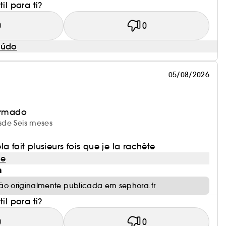
il para ti?
0
0
eúdo
05/08/2026
irmado
esde Seis meses
a fait plusieurs fois que je la rachète
le
m
ão originalmente publicada em sephora.fr
il para ti?
0
0