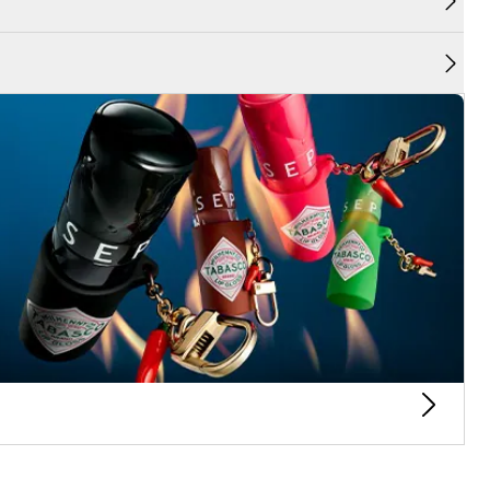
el
tra-natural para uma compleição perfeitamente
extura macia e fina assegura um resultado
dão são uniformizadas e o aparecimento de poros
, ao mesmo tempo que a deixa respirar.
e mineral permite uma aplicação fácil e
branco proporciona uma cobertura ligeira a média
omo pó de acabamento sobre a tua base.
xo, nariz, testa) para uma tez fresca, duradoura e
aturais, é enriquecida com pós de argila branca e
aliviam instantaneamente a pele sensível e