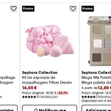
lmente melhorada. A pele fica mais suave, mais
Promo
Promo
ente testado, esta base mineral é adequada
el.
rigem animal
ástico reciclado
rigem natural.
Sephora Collection
Sephora Collec
aquillage
Kit de esponjas de
Mega Mix Palett
ilhagem
maquilhagem Pillow Dream
Mega paleta de
14,00 €
12,00 
Kit de esponjas para a tez
A partir de
Preço original: 
18,00 €
-22.2%
Preço original: 
16,
s
101
Avaliações
378
Avalia
Disponível em 4 to
arrinho
Notificar-me
Adicionar a