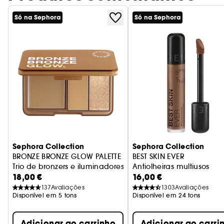
Só na Sephora
Só na Sephora
Sephora Collection
Sephora Collection
BRONZE BRONZE GLOW PALETTE
BEST SKIN EVER
Trio de bronzers e iluminadores multitexturas
Antiolheiras multiusos
18,00 €
16,00 €
137
Avaliações
1303
Avaliações
Disponível em 5 tons
Disponível em 24 tons
Adicionar ao carrinho
Adicionar ao carri