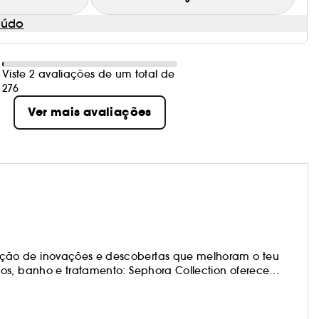
eúdo
Viste 2 avaliações de um total de
276
Ver mais avaliações
ção de inovações e descobertas que melhoram o teu
os, banho e tratamento: Sephora Collection oferece
os produtos estão na vanguarda das tendências e são
teus próprios visuais e mudar quando te apetecer!