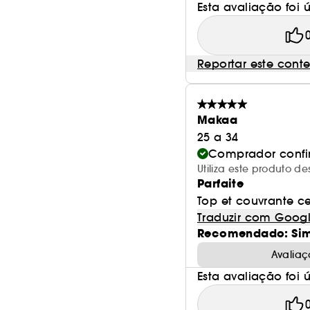
Esta avaliação foi út
Reportar este cont
Makaa
25 a 34
Comprador conf
Utiliza este produto d
Parfaite
Top et couvrante cel
Traduzir com Goog
Recomendado: Si
Avaliaç
Esta avaliação foi út