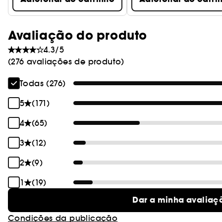
Avaliação do produto
4.3/5
(276 avaliações de produto)
Todas (276)
5
(171)
4
(65)
3
(12)
2
(9)
1
(19)
Dar a minha avaliaç
Condições da publicação