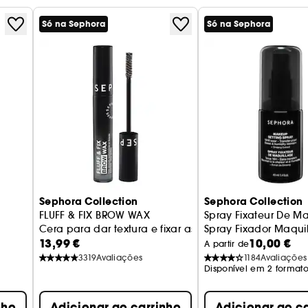
reactiva.
Com cada aplicação, a qualidade da pele é visive
Só na Sephora
Só na Sephora
uniforme, mais bonita.
Sem perfume e não comedogénico, dermatologicam
para todos os tipos de pele, incluindo a mais sensív
Uma maquilhagem que cuida de todos
Uma fórmula vegan: não contém ingredientes de o
Embalagem responsável: 40% da caixa é feita de pl
Esta base mineral é feita em França
Vegan :
Produtos fabricados com ingredientes de o
Sephora Collection
Sephora Collection
FLUFF & FIX BROW WAX
Spray Fixateur De M
Cera para dar textura e fixar as sobrancelhas
Spray Fixador Maqu
13,99 €
10,00 €
A partir de
3319
Avaliações
1184
Avaliações
Disponível em 2 formato
nho
Adicionar ao carrinho
Adicionar ao c