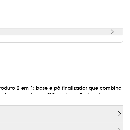
roduto 2 em 1: base e pó finalizador que combina
la composta por 91% de ingredientes de origem