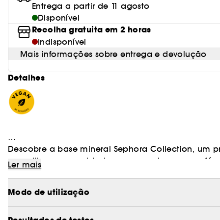
Entrega a partir de 11 agosto
Disponível
Recolha gratuita em 2 horas
Indisponível
Mais informações sobre entrega e devolução
Detalhes
Descobre a base mineral Sephora Collection, um p
maquilhagem e cuidados com a pele em uma fórmu
Ler mais
natural.
Modo de utilização
- Textura:
Pó compacto
- Cobertura:
Ligeira