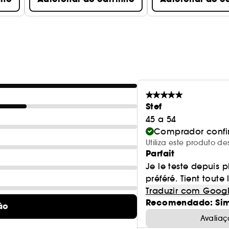
Stef
45 a 54
Comprador conf
Utiliza este produto d
Parfait
Je le teste depuis 
préféré. Tient toute
Traduzir com Goog
Recomendado: Si
ão
Avaliaç