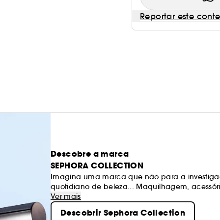
Reportar este cont
Descobre a marca
SEPHORA COLLECTION
Imagina uma marca que não para a investiga
quotidiano de beleza... Maquilhagem, acessóri
produtos excitantes, texturas e cores. Os noss
Ver mais
sempre de qualidade. Sê livre para criares os 
Descobrir Sephora Collection