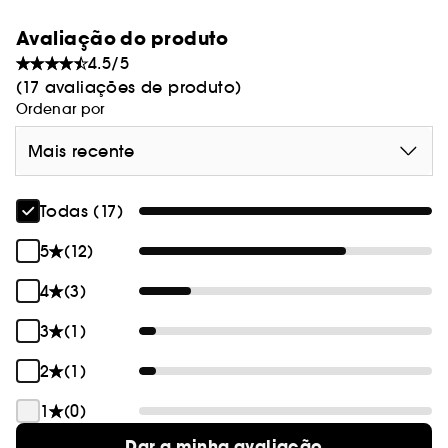
seguros para
irritação cutânea de 0,00, são
Avaliação do produto
utilização diária
, mesmo nas peles mais
4.5/5
sensíveis.
(17 avaliações de produto)
Ordenar por
Mais recente
Todas (17)
5
(12)
4
(3)
3
(1)
2
(1)
1
(0)
Dar a minha avaliação