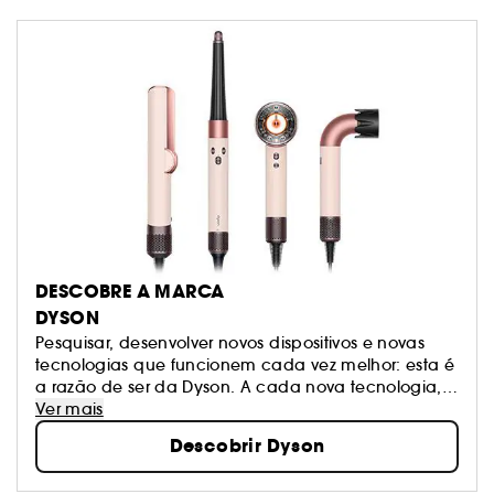
DESCOBRE A MARCA
DYSON
Pesquisar, desenvolver novos dispositivos e novas
tecnologias que funcionem cada vez melhor: esta é
a razão de ser da Dyson. A cada nova tecnologia,
os engenheiros da Dyson desafiam-se com o
Ver mais
objetivo de melhorar o que já existe e desenvolver
Descobrir Dyson
novas invenções.