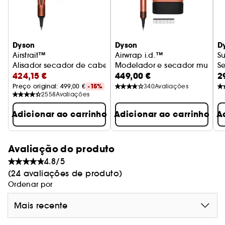
²Testado em 80% de humidade relativa.
Dyson
Dyson
D
Airstrait™
Airwrap i.d.™
S
Alisador secador de cabelo
Modelador e secador multifu
S
424,15 €
449,00 €
2
Preço original: 
499,00 €
-15%
340
Avaliações
2558
Avaliações
Adicionar ao carrinho
Adicionar ao carrinho
A
Avaliação do produto
4.8/5
(24 avaliações de produto)
Ordenar por
Mais recente