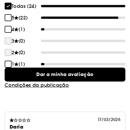
Todas (24)
5
(22)
4
(1)
3
(0)
2
(0)
1
(1)
Dar a minha avaliação
Condições da publicação
17/03/2026
Daria