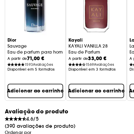
intemporal de inspiração vintage com uma
tampa prateada luminosa.
Dior
Kayali
L
Sauvage
KAYALI VANILLA 28
La
Eau de parfum para homem - Notas condimentadas & abs
Eau de Parfum
E
71,00 €
33,00 €
A partir de
A partir de
A 
1593
Avaliações
1569
Avaliações
Disponível em 5 formatos
Disponível em 3 formatos
Di
Adicionar ao carrinho
Adicionar ao carrinho
A
Avaliação do produto
4.6/5
(390 avaliações de produto)
Ordenar por