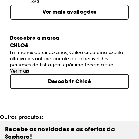
390
Ver mais avaliações
Descobre a marca
CHLOé
Em menos de cinco anos, Chloé criou uma escrita
olfativa instantaneamente reconhecível. Os
perfumes da linhagem epónima tecem a sua
história em torno da mesma flor, a rosa. Com quatro
Ver mais
variações delicadas, a rosa de Chloé absorve a luz
Descobrir Chloé
do amanhecer como o mistério da noite. Mergulha
num jardim de rosas, onde as pétalas representam
a frescura, a graça e a sofisticação de Chloé.
Outros produtos:
Recebe as novidades e as ofertas da
Sephora!