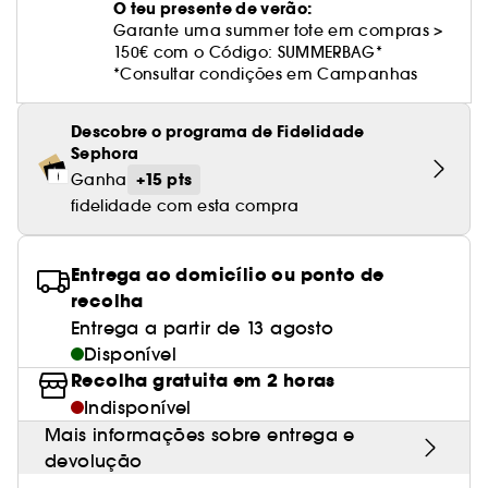
Cuidado corporal perfumado
Leite desmaquilhante
Perfume fresco
Brilho & suavidade
O teu presente de verão:
Creme com cor
Óleo desmaquilhante
Gel de barbear e loção pós-barba
frizz
PHLUR
Coffrets de rosto
Utensílios de beleza rosto
Tratamento anti-vermelhidão
Garante uma summer tote em compras >
Rare Beauty
Ver tudo
Tratamento rosto parafarmácia
Acessórios maquilhagem
Óleos e difusores
Cuidado de unhas
Westman Atelier
150€ com o Código: SUMMERBAG*
Água micelar
Perfume amadeirado
Cuidado do couro cabeludo
Leite desmaquilhante
Cabelo sem brilho
Prada Beauty
Utensílios e acessórios de limpeza
*Consultar condições em Campanhas
Tratamento minimizador dos poros
Rem Beauty
Cremes de olhos
Ver tudo
Tratamento Sephora Collection
Try me
Toalhitas desmaquilhantes
Perfume com baunilha
Volume
Westman Atelier
Pinças
Tratamento reafirmante e lifting
Sephora Collection
Limpeza & esfoliantes
Descobre o programa de Fidelidade
Corpo parafarmácia
Perfume doce
Coloração
Sephora
Tratamento purificante e matificante
Yepoda
Hidratantes
+15 pts
Ganha
Tratamento parafarmácia
Protetor solar cabelo
fidelidade com esta compra
Anti-idade
Solares parafarmácia
Anti-caspa
Entrega ao domicílio ou ponto de
recolha
Entrega a partir de 13 agosto
Disponível
Recolha gratuita em 2 horas
Indisponível
Mais informações sobre entrega e
devolução