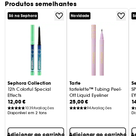
produto na horizontal.
Produtos semelhantes
Só na Sephora
Novidade
S
Sabe mais sobre Clean at Sephora
(AQUÍ)
Sephora Collection
Tarte
S
12h Colorful Special
tartelette™ Tubing Peel-
S
Effects
Off Liquid Eyeliner
EY
12,00 €
25,00 €
1
Eyeliner retrátil multicromático
Delineador líquido
A
1039
Avaliações
94
Avaliações
Disponível em 2 tons
Di
Adicionar ao carrinho
Adicionar ao carrinho
A