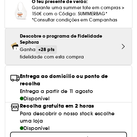
Cuidado corporal perfumado
O teu presente de verão:
Leite desmaquilhante
Perfume fresco
Brilho & suavidade
Creme com cor
Óleo desmaquilhante
Gel de barbear e loção pós-barba
frizz
PHLUR
Coffrets de rosto
Utensílios de beleza rosto
Garante uma summer tote em compras >
Tratamento anti-vermelhidão
Rare Beauty
Ver tudo
Tratamento rosto parafarmácia
Acessórios maquilhagem
Óleos e difusores
Cuidado de unhas
Westman Atelier
150€ com o Código: SUMMERBAG*
Água micelar
Perfume amadeirado
Cuidado do couro cabeludo
Leite desmaquilhante
Cabelo sem brilho
Prada Beauty
Utensílios e acessórios de limpeza
*Consultar condições em Campanhas
Tratamento minimizador dos poros
Rem Beauty
Cremes de olhos
Ver tudo
Tratamento Sephora Collection
Try me
Toalhitas desmaquilhantes
Perfume com baunilha
Volume
Westman Atelier
Pinças
Tratamento reafirmante e lifting
Descobre o programa de Fidelidade
Sephora Collection
Limpeza & esfoliantes
Corpo parafarmácia
Sephora
Perfume doce
Coloração
Tratamento purificante e matificante
+28 pts
Yepoda
Hidratantes
Ganha
Tratamento parafarmácia
Protetor solar cabelo
fidelidade com esta compra
Anti-idade
Solares parafarmácia
Anti-caspa
Entrega ao domicílio ou ponto de
recolha
Entrega a partir de 11 agosto
Disponível
Recolha gratuita em 2 horas
Para descobrir o nosso stock escolhe
uma loja
Disponível