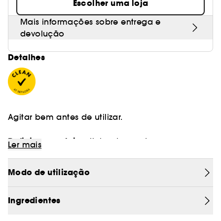
Escolher uma loja
Mais informações sobre entrega e
devolução
Detalhes
Agitar bem antes de utilizar.
Definir e esculpir
a linha das pestanas com
Ler mais
traços finos ou mais grossos.
Modo de utilização
Deixar secar durante 10 segundos antes de abrir
completamente os olhos.
Ingredientes
Para obter melhores resultados, manter o