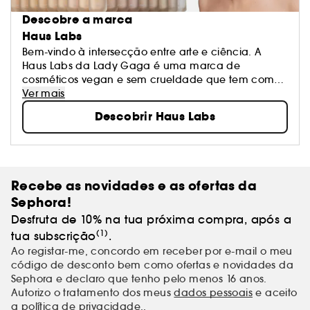
Descobre a marca
Haus Labs
Bem-vindo à intersecção entre arte e ciência. A
Haus Labs da Lady Gaga é uma marca de
cosméticos vegan e sem crueldade que tem como
objetivo espalhar bondade, coragem e criatividade
Ver mais
através de maquilhagem de alta tecnologia, alta
Descobrir Haus Labs
pigmentação e alto desempenho para todos.
Recebe as novidades e as ofertas da
Sephora!
Desfruta de 10% na tua próxima compra, após a
(1)
tua subscrição
.
Ao registar-me, concordo em receber por e-mail o meu
código de desconto bem como ofertas e novidades da
Sephora e declaro que tenho pelo menos 16 anos.
Autorizo o tratamento dos meus
dados pessoais
e aceito
a política de privacidade.
.