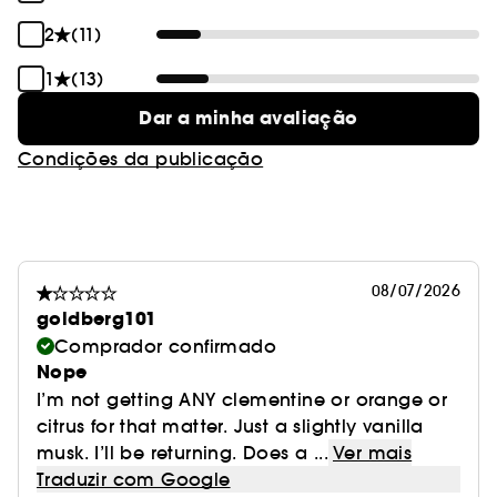
2
(11)
1
(13)
Dar a minha avaliação
Condições da publicação
08/07/2026
goldberg101
Comprador confirmado
Nope
I’m not getting ANY clementine or orange or
citrus for that matter. Just a slightly vanilla
musk. I’ll be returning. Does a ...
Ver mais
Traduzir com Google