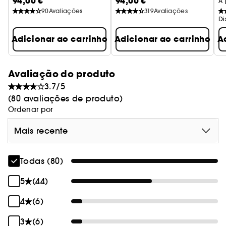
94,00 €
94,00 €
A 
90
Avaliações
319
Avaliações
Di
Adicionar ao carrinho
Adicionar ao carrinho
A
Avaliação do produto
3.7/5
(80 avaliações de produto)
Ordenar por
Mais recente
Todas (80)
5
(44)
4
(6)
3
(6)