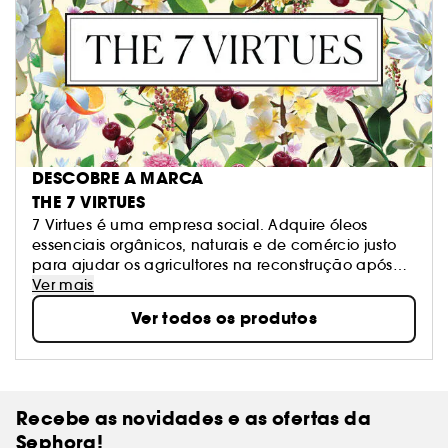
DESCOBRE A MARCA
THE 7 VIRTUES
7 Virtues é uma empresa social. Adquire óleos
essenciais orgânicos, naturais e de comércio justo
para ajudar os agricultores na reconstrução após
guerras ou os conflitos. Os seus perfumes são
Ver mais
hipoalergénicos, contêm álcool orgânico de cana
Ver todos os produtos
de açúcar e, ainda, mais de 22% de óleos
aromáticos para um aroma natural duradouro.
Recebe as novidades e as ofertas da
Sephora!