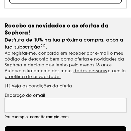
ícone, numa fragrância líder e num fenómeno
global no mundo da perfumaria. Tal como os
clássicos mais venerados, as fragrâncias de Narciso
Rodriguez, incluindo Narciso For Her e NARCISO,
Recebe as novidades e as ofertas da
continuam a ser definidas pela assinatura de
Sephora!
almíscar que é facilmente identificada,
invariavelmente lembrada e sempre amada.
Desfruta de 10% na tua próxima compra, após a
(1)
tua subscrição
.
Ao registar-me, concordo em receber por e-mail o meu
código de desconto bem como ofertas e novidades da
Sephora e declaro que tenho pelo menos 16 anos.
Autorizo o tratamento dos meus
dados pessoais
e aceito
a política de privacidade.
.
(1) Veja as condições da oferta
Endereço de email
Por exemplo: name@example.com