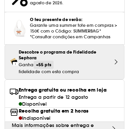
Cuidado corporal perfumado
Leite desmaquilhante
Perfume fresco
Brilho & suavidade
Creme com cor
agosto de 2026.
Óleo desmaquilhante
Gel de barbear e loção pós-barba
frizz
PHLUR
Coffrets de rosto
Utensílios de beleza rosto
Tratamento anti-vermelhidão
Rare Beauty
Ver tudo
Tratamento rosto parafarmácia
Acessórios maquilhagem
Óleos e difusores
Cuidado de unhas
Westman Atelier
Água micelar
Perfume amadeirado
Cuidado do couro cabeludo
Leite desmaquilhante
Cabelo sem brilho
Prada Beauty
Utensílios e acessórios de limpeza
O teu presente de verão:
Tratamento minimizador dos poros
Rem Beauty
Cremes de olhos
Ver tudo
Garante uma summer tote em compras >
Tratamento Sephora Collection
Try me
Toalhitas desmaquilhantes
Perfume com baunilha
Volume
Westman Atelier
Pinças
150€ com o Código: SUMMERBAG*
Tratamento reafirmante e lifting
Sephora Collection
Limpeza & esfoliantes
*Consultar condições em Campanhas
Corpo parafarmácia
Perfume doce
Coloração
Tratamento purificante e matificante
Yepoda
Hidratantes
Tratamento parafarmácia
Descobre o programa de Fidelidade
Protetor solar cabelo
Sephora
Anti-idade
Solares parafarmácia
+55 pts
Ganha
Anti-caspa
fidelidade com esta compra
Entrega gratuita ou recolha em loja
Entrega a partir de 12 agosto
Disponível
Recolha gratuita em 2 horas
Indisponível
Mais informações sobre entrega e