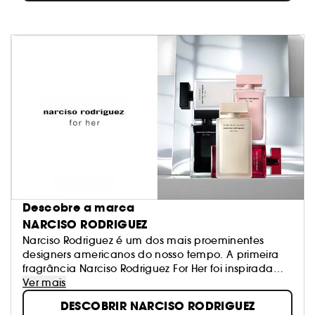
Descobre a marca
NARCISO RODRIGUEZ
Narciso Rodriguez é um dos mais proeminentes
designers americanos do nosso tempo. A primeira
fragrância Narciso Rodriguez For Her foi inspirada
num óleo de almíscar raro e concebida como um
Ver mais
tributo às mulheres. Mais de quinze anos depois, a
DESCOBRIR NARCISO RODRIGUEZ
fragrância Narciso Rodriguez For Her tornou-se num