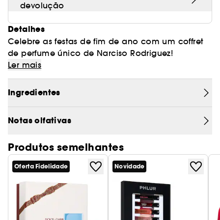
devolução
Detalhes
Celebre as festas de fim de ano com um coffret
de perfume único de Narciso Rodriguez!
Ler mais
Coffret de Natal all of me Eau de parfum por
Ingredientes
Narciso Rodriguez
Notas olfativas
Produtos semelhantes
Este Natal, alegre as festas de fim de ano e
surpreenda os seus entes queridos com um
Oferta Fidelidade
Novidade
coffret de perfume único com assinatura de
Narciso Rodriguez!
Um devaneio festivo e noturno que dá vida aos
presentes mais brilhantes.