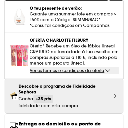
Cuidado corporal perfumado
Leite desmaquilhante
Perfume fresco
Brilho & suavidade
Creme com cor
Óleo desmaquilhante
Gel de barbear e loção pós-barba
frizz
PHLUR
Coffrets de rosto
Utensílios de beleza rosto
Tratamento anti-vermelhidão
O teu presente de verão:
Rare Beauty
Ver tudo
Tratamento rosto parafarmácia
Acessórios maquilhagem
Óleos e difusores
Cuidado de unhas
Westman Atelier
Garante uma summer tote em compras >
Água micelar
Perfume amadeirado
Cuidado do couro cabeludo
Leite desmaquilhante
Cabelo sem brilho
Prada Beauty
Utensílios e acessórios de limpeza
150€ com o Código: SUMMERBAG*
Tratamento minimizador dos poros
Rem Beauty
Cremes de olhos
Ver tudo
*Consultar condições em Campanhas
Tratamento Sephora Collection
Try me
Toalhitas desmaquilhantes
Perfume com baunilha
Volume
Westman Atelier
Pinças
Tratamento reafirmante e lifting
Sephora Collection
Limpeza & esfoliantes
Corpo parafarmácia
Perfume doce
Coloração
OFERTA CHARLOTTE TILBURY
Tratamento purificante e matificante
Oferta* Recebe um óleo de lábios Unreal
Yepoda
Hidratantes
Tratamento parafarmácia
GRATUITO na tonalidade à tua escolha em
Protetor solar cabelo
compras superiores a 110 €, incluindo pelo
Anti-idade
Solares parafarmácia
menos um produto Unreal.
Anti-caspa
Ver os termos e condições da oferta
Descobre o programa de Fidelidade
Sephora
+35 pts
Ganha
fidelidade com esta compra
Entrega ao domicílio ou ponto de