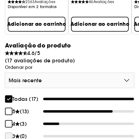
2363
Avaliações
46
Avaliações
Disponível em 2 formatos
Di
Adicionar ao carrinho
Adicionar ao carrinho
A
Avaliação do produto
4.6/5
(17 avaliações de produto)
Ordenar por
Mais recente
Todas (17)
5
(13)
4
(3)
3
(0)