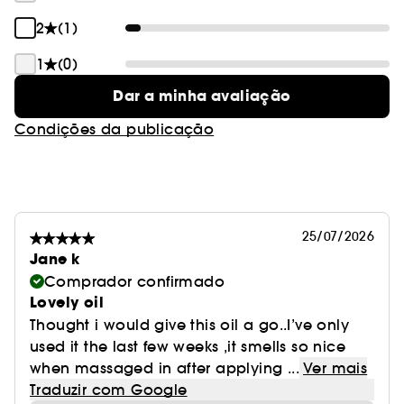
2
(1)
1
(0)
Dar a minha avaliação
Condições da publicação
25/07/2026
Jane k
Comprador confirmado
Lovely oil
Thought i would give this oil a go..I’ve only
used it the last few weeks ,it smells so nice
when massaged in after applying ...
Ver mais
Traduzir com Google