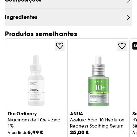
e óleos essenciais calmantes, este óleo facial
milagroso oferece uma luminosidade
Ingredientes
extraordinária e resultados visíveis e palpáveis!
Produtos semelhantes
É bom saber: Sem glúten, sem crueldade animal
e com embalagem reciclável.
S
The Ordinary
ANUA
S
Niacinamide 10% + Zinc
Azelaic Acid 10 Hyaluron
H
1%
Redness Soothing Serum
S
6,99 €
25,00 €
Sérum Anti-Imperfeições
Sérum anti-imperfeições
A partir de
A 