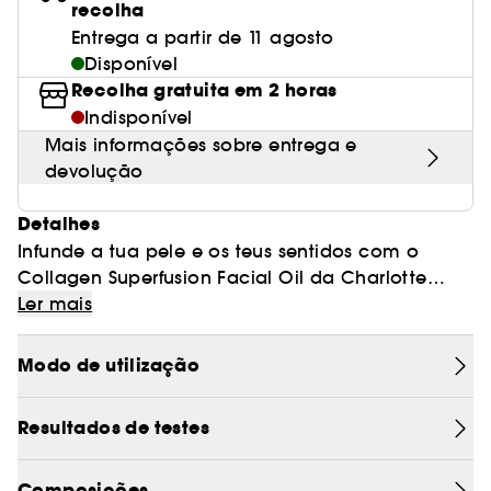
recolha
Entrega a partir de 11 agosto
Disponível
Recolha gratuita em 2 horas
Indisponível
Mais informações sobre entrega e
devolução
Detalhes
Infunde a tua pele e os teus sentidos com o
Collagen Superfusion Facial Oil da Charlotte
Tilbury! Este óleo facial atua em conjunto com os
Ler mais
óleos naturais da pele para ajudar a equilibrar o
aspeto da tez, a reter a humidade ao reforçar a
Modo de utilização
barreira cutânea e a manter a sensação de pele
suave e macia.
Resultados de testes
Enriquecido com uma matriz de colagénio de
última geração, extratos de plantas poderosos,
vitaminas, óleos de sementes de superalimentos
Composições