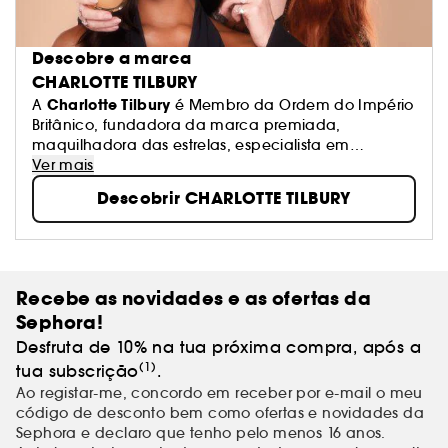
Descobre a marca
CHARLOTTE TILBURY
Charlotte Tilbury
A
é Membro da Ordem do Império
Britânico, fundadora da marca premiada,
maquilhadora das estrelas, especialista em
cuidados do rosto de alto desempenho + criadora
Ver mais
de perfumes inovadores!
Descobrir CHARLOTTE TILBURY
Recebe as novidades e as ofertas da
Sephora!
Desfruta de 10% na tua próxima compra, após a
(1)
tua subscrição
.
Ao registar-me, concordo em receber por e-mail o meu
código de desconto bem como ofertas e novidades da
Sephora e declaro que tenho pelo menos 16 anos.