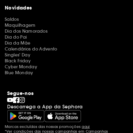
Novidades
Saldos
Maquilhagem
Dia dos Namorados
Dia do Pai
Dia da Mãe
Calendários do Advento
Singles' Day
Black Friday
Cyber Monday
Blue Monday
Segue-nos
Descarrega a App da Sephora
Marcas excluídas das nossas promoções
aqui
Menções adicionais
*Ver condições das nossas campanhas em
Campanhas