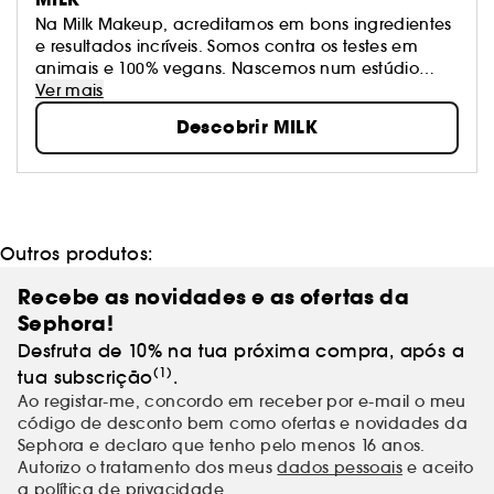
Na Milk Makeup, acreditamos em bons ingredientes
e resultados incríveis. Somos contra os testes em
animais e 100% vegans. Nascemos num estúdio
criativo no sul da cidade de Nova Iorque. Usamos a
Ver mais
nossa comunidade e cultura como fonte de
Descobrir MILK
inspiração. Consideramos o estilo pessoal e a
experiência formas de autoexpressão.
Outros produtos:
Recebe as novidades e as ofertas da
Sephora!
Desfruta de 10% na tua próxima compra, após a
(1)
tua subscrição
.
Ao registar-me, concordo em receber por e-mail o meu
código de desconto bem como ofertas e novidades da
Sephora e declaro que tenho pelo menos 16 anos.
Autorizo o tratamento dos meus
dados pessoais
e aceito
a política de privacidade.
.