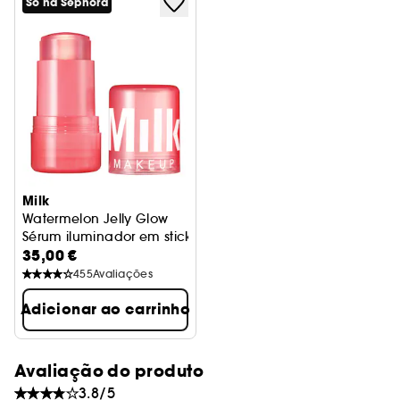
calmante da vermelhidão que acalma a
Só na Sephora
irritação e reduz o inchaço para aliviar a pele
stressada.
Milk
Watermelon Jelly Glow
Sérum iluminador em stick com péptidos
35,00 €
455
Avaliações
Adicionar ao carrinho
Avaliação do produto
3.8/5