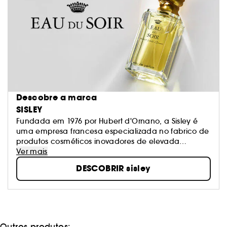
Descobre a marca
SISLEY
Fundada em 1976 por Hubert d'Ornano, a Sisley é
uma empresa francesa especializada no fabrico de
produtos cosméticos inovadores de elevada
qualidade. O know-how da Sisley é baseado em
Ver mais
fitoterapia e aromaterapia, o uso de extratos
DESCOBRIR sisley
naturais de plantas e óleos essenciais em produtos
para a pele, para garantir resultados visíveis e
imediatos na pele.
Outros produtos: