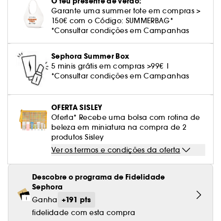
O teu presente de verão:
Cuidado corporal perfumado
Leite desmaquilhante
Perfume fresco
Brilho & suavidade
Creme com cor
Óleo desmaquilhante
Gel de barbear e loção pós-barba
frizz
PHLUR
Coffrets de rosto
Utensílios de beleza rosto
Garante uma summer tote em compras >
Tratamento anti-vermelhidão
Tarte
Ver tudo
Tratamento rosto parafarmácia
Acessórios maquilhagem
Óleos e difusores
Cuidado de unhas
Westman Atelier
150€ com o Código: SUMMERBAG*
Água micelar
Perfume amadeirado
Cuidado do couro cabeludo
Leite desmaquilhante
Cabelo sem brilho
Prada Beauty
Utensílios e acessórios de limpeza
*Consultar condições em Campanhas
Tratamento minimizador dos poros
Rare Beauty
Cremes de olhos
Ver tudo
Tratamento Sephora Collection
Try me
Toalhitas desmaquilhantes
Perfume com baunilha
Volume
Westman Atelier
Pinças
Sephora Summer Box
Tratamento reafirmante e lifting
Rem Beauty
Limpeza & esfoliantes
Corpo parafarmácia
5 minis grátis em compras >99€ |
Perfume doce
Coloração
*Consultar condições em Campanhas
Tratamento purificante e matificante
Sephora Collection
Hidratantes
Tratamento parafarmácia
Protetor solar cabelo
Yepoda
Anti-idade
OFERTA SISLEY
Solares parafarmácia
Anti-caspa
Oferta* Recebe uma bolsa com rotina de
beleza em miniatura na compra de 2
produtos Sisley
Ver os termos e condições da oferta
Descobre o programa de Fidelidade
Sephora
+191 pts
Ganha
fidelidade com esta compra