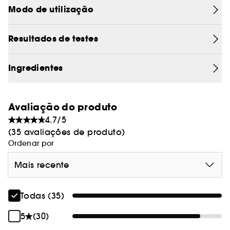
produto:
Modo de utilização
- repara a pele;
- acalma as sensações de desconforto (calor,
Resultados de testes
golpes de sol...);
- hidrata e deixa a pele suave.
Ingredientes
Um verdadeiro cuidado SOS com textura em
creme, fina e untuosa, o Crème Réparatrice é
ideal para toda a família (exceto crianças com
Avaliação do produto
menos de 3 anos).
4.7/5
(35 avaliações de produto)
Ordenar por
Mais recente
Todas (35)
5
(30)