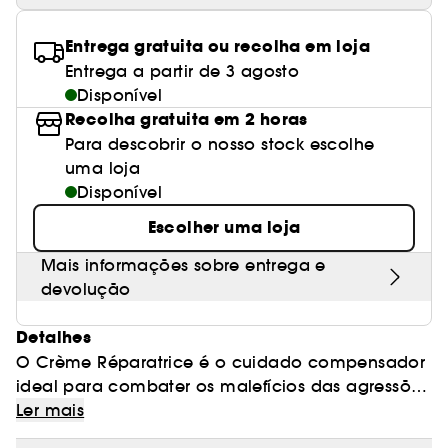
Entrega gratuita ou recolha em loja
Entrega a partir de 3 agosto
Disponível
Recolha gratuita em 2 horas
Para descobrir o nosso stock escolhe
uma loja
Disponível
Escolher uma loja
Mais informações sobre entrega e
devolução
Detalhes
O Crème Réparatrice é o cuidado compensador
ideal para combater os malefícios das agressões
exteriores. Enriquecido com manteiga de Karité,
Ler mais
com propriedades calmantes e nutritivas, este