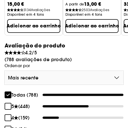
15,00 €
13,00 €
3
Máscara Volume
A partir de
3134
Avaliações
2503
Avaliações
Disponível em 4 tons
Disponível em 4 tons
Di
Adicionar ao carrinho
Adicionar ao carrinho
A
Avaliação do produto
4.2/5
(788 avaliações de produto)
Ordenar por
Mais recente
Todas (788)
5
(448)
4
(159)