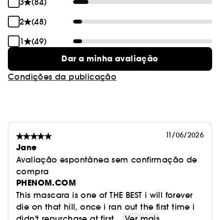
3
(84)
2
(48)
1
(49)
Dar a minha avaliação
Condições da publicação
11/06/2026
Jane
Avaliação espontânea sem confirmação de
compra
PHENOM.COM
This mascara is one of THE BEST i will forever
die on that hill, once i ran out the first time i
didn't repurchase at first,...
Ver mais