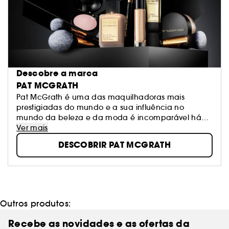
Descobre a marca
PAT MCGRATH
Pat McGrath é uma das maquilhadoras mais
prestigiadas do mundo e a sua influência no
mundo da beleza e da moda é incomparável há
mais de 20 anos. As suas criações são apresentadas
Ver mais
em desfiles de moda, anúncios publicitários e
DESCOBRIR PAT MCGRATH
revistas e definem os futuros cânones da beleza.
Outros produtos:
Recebe as novidades e as ofertas da