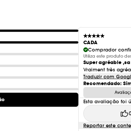
CADA
Comprador conf
Utiliza este produto
Super agréable ,sa 
Vraiment très agré
Traduzir com Goog
Recomendado: Si
Avaliaç
ão
Esta avaliação foi út
Reportar este cont