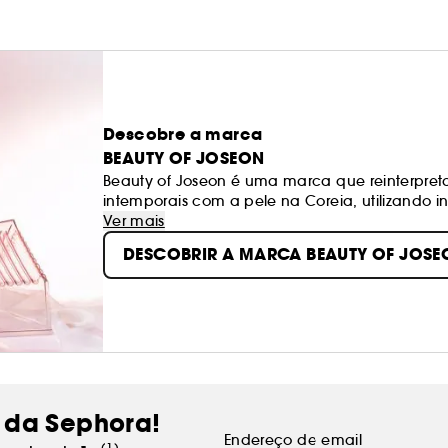
Descobre a marca
BEAUTY OF JOSEON
Beauty of Joseon é uma marca que reinterpret
intemporais com a pele na Coreia, utilizando 
tradicional coreana à base de plantas) com in
Ver mais
sublimam a pele, tornando-a mais saudável e 
DESCOBRIR A MARCA BEAUTY OF JOSE
 da Sephora!
Endereço de email
(1)