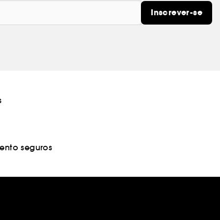
Inscrever-se
s
nto seguros