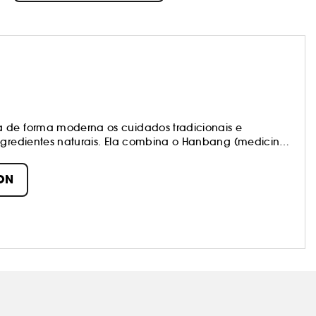
a de forma moderna os cuidados tradicionais e
ingredientes naturais. Ela combina o Hanbang (medicina
gredientes eficazes e modernos para criar produtos que
luminosa.
ON