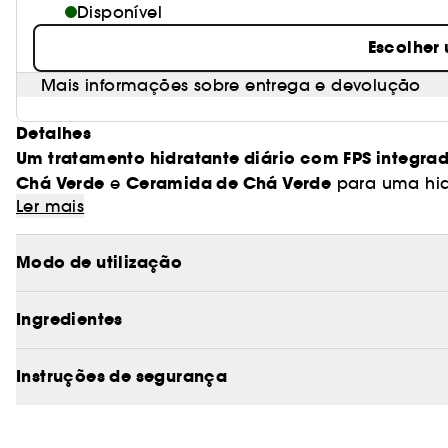
Disponível
Escolher
Mais informações sobre entrega e devolução
Detalhes
Um tratamento hidratante diário com FPS integra
Chá Verde
Ceramida de Chá Verde
e
para uma hidr
Ler mais
Protege contra os raios UVA/UVB
luz 
cutânea.
e a
para a maquilhagem.
Leve
, compatível com o skin streaming e ideal par
Modo de utilização
pele sensível. Um híbrido de nova geração que co
inspirado no hanbang.
Ingredientes
PORQUE ADORAMOS
Instruções de segurança
• Combina SPF e cuidado hidratante num único pas
• Enriquecido com Green Tea HA™ e ceramida pa
cutânea.