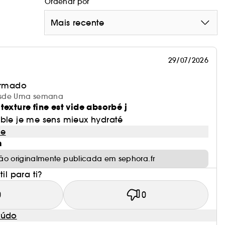
Ordenar por
Mais recente
29/07/2026
irmado
 desde Uma semana
texture fine est vide absorbé j
able je me sens mieux hydraté
le
m
ão originalmente publicada em sephora.fr
il para ti?
0
0
eúdo