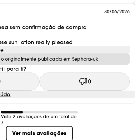
30/06/2026
nea sem confirmação de compra
ese sun lotion really pleased
le
ão originalmente publicada em Sephora-uk
il para ti?
0
0
eúdo
Viste 2 avaliações de um total de
7
Ver mais avaliações