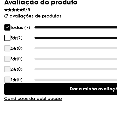
Avaliação do produto
5/5
(7 avaliações de produto)
Todas (7)
5
(7)
4
(0)
3
(0)
2
(0)
1
(0)
Dar a minha avaliaç
Condições da publicação