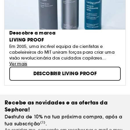
Descobre a marca
LIVING PROOF
Em 2005, uma incrível equipa de cientistas e
cabeleireiros do MIT uniram forças para criar uma
visão revolucionária dos cuidados capilares
baseados na ciência. Hoje, Lp. representa a ciência
Ver mais
em ação: estamos na vanguarda da inovação
DESCOBRIR LIVING PROOF
científica e entregamos resultados revolucionários
para todos os tipos de cabelo.
Recebe as novidades e as ofertas da
Sephora!
Desfruta de 10% na tua próxima compra, após a
(1)
tua subscrição
.
Ao registar-me, concordo em receber por e-mail o meu