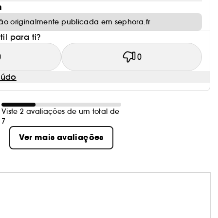
m
ão originalmente publicada em sephora.fr
il para ti?
0
0
eúdo
Viste 2 avaliações de um total de
7
Ver mais avaliações