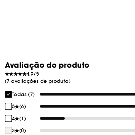
Avaliação do produto
4.9/5
(7 avaliações de produto)
Todas (7)
5
(6)
4
(1)
3
(0)