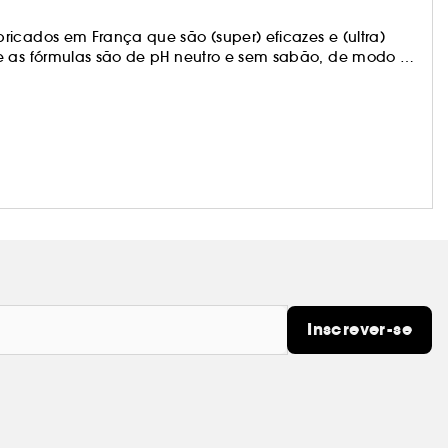
ricados em França que são (super) eficazes e (ultra)
 e as fórmulas são de pH neutro e sem sabão, de modo a
bertar as casas de banho com garrafas de plástico para
Inscrever-se