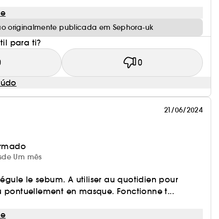
le
ão originalmente publicada em Sephora-uk
il para ti?
0
0
eúdo
tle
21/06/2024
irmado
desde Um mês
régule le sebum. A utiliser au quotidien pour
u pontuellement en masque. Fonctionne t...
rigem natural.
le