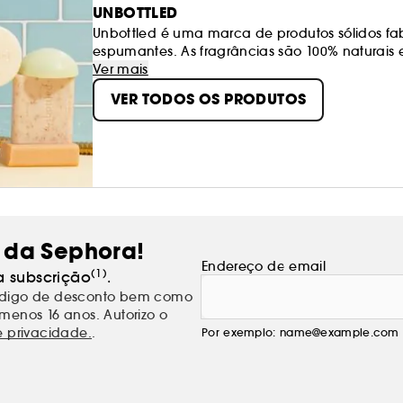
UNBOTTLED
Unbottled é uma marca de produtos sólidos fab
espumantes. As fragrâncias são 100% naturais
não secar a pele e o cabelo. A sua missão : li
Ver mais
pôr fim aos produtos duvidosos no duche!
VER TODOS OS PRODUTOS
 da Sephora!
Endereço de email
(1)
a subscrição
.
código de desconto bem como
menos 16 anos. Autorizo o
e privacidade.
.
Por exemplo: name@example.com