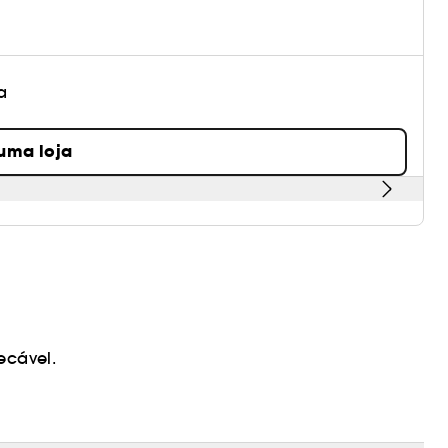
a
 uma loja
ecável.