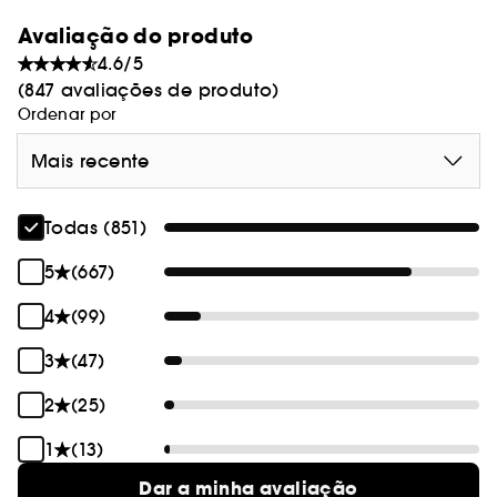
Avaliação do produto
4.6/5
(847 avaliações de produto)
Ordenar por
Mais recente
Todas (851)
5
(667)
4
(99)
3
(47)
2
(25)
1
(13)
Dar a minha avaliação