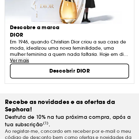
Descobre a marca
DIOR
Em 1946, quando Christian Dior criou a sua casa de
moda, idealizou uma nova feminilidade, uma
mulher feminina a quem nada faltaria. Hoje em dia,
dos vestidos aos acessórios, das fragrâncias ao
Ver mais
batom e ao mais sofisticado tratamento, a Casa
Descobrir DIOR
Dior exalta a beleza da mulher conferindo-lhe
luminosidade e modernidade.
Recebe as novidades e as ofertas da
Sephora!
Desfruta de 10% na tua próxima compra, após a
(1)
tua subscrição
.
Ao registar-me, concordo em receber por e-mail o meu
código de desconto bem como ofertas e novidades da