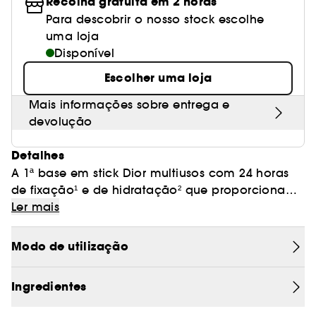
Recolha gratuita em 2 horas
Para descobrir o nosso stock escolhe
uma loja
Disponível
Escolher uma loja
Mais informações sobre entrega e
devolução
Detalhes
A 1ª base em stick Dior multiusos com 24 horas
de fixação¹ e de hidratação² que proporciona
um acabamento natural e difuso. Modulável a
Ler mais
seu gosto, a sua cobertura permite uniformizar a
tez e atenuar visivelmente as imperfeições num
Modo de utilização
simples gesto. Continuamente hidratada, a pele
respira. Concebida para se fundir na pele, a
Ingredientes
textura suave e leve de Dior Forever Skin Perfect
esbate-se facilmente e torna-se impercetível para