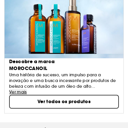
Descobre a marca
MOROCCANOIL
Uma história de sucesso, um impulso para a
inovação e uma busca incessante por produtos de
beleza com infusão de um óleo de alto
desempenho formaram uma marca icônica:
Ver mais
Moroccanoil. O que começou com o icônico
Ver todos os produtos
Tratamento Moroccanoil transformou se numa linha
completa de produtos para o corpo e cabelo.