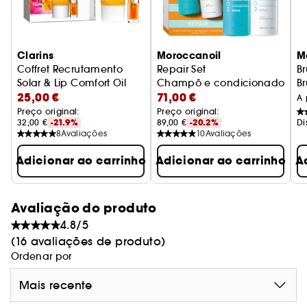
Clarins
Moroccanoil
M
Coffret Recrutamento
Repair Set
Br
Solar & Lip Comfort Oil
Champô e condicionador de
Br
25,00 €
71,00 €
Coffret Hidratação e Proteção
A 
Preço original: 
Preço original: 
32,00 €
-21.9%
89,00 €
-20.2%
Di
8
Avaliações
10
Avaliações
Adicionar ao carrinho
Adicionar ao carrinho
A
Avaliação do produto
4.8/5
(16 avaliações de produto)
Ordenar por
Mais recente