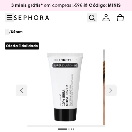
Ir para o menu
Ir para o conteúdo principal
Ir para o rodapé
3 minis grátis*
Código: MINIS
em compras >59€ 🎁
/
...
Sérum
Oferta Fidelidade