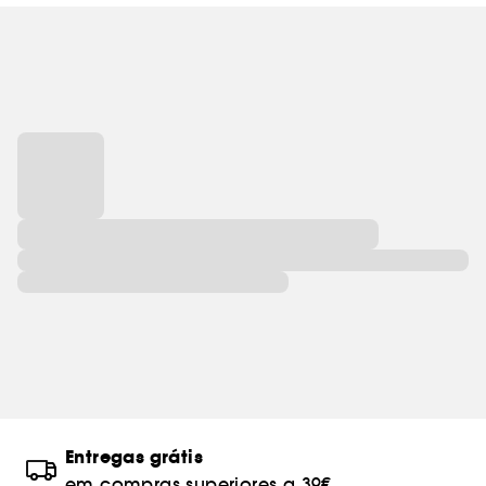
INKEY está sempre ao seu lado, com inovação,
pedagogia e resultados clinicamente
comprovados. E tudo isso a um preço que faz
sentido.
INKEY. Sem conversa fiada, apenas uma pele
melhor.
Entregas grátis
em compras superiores a 39€