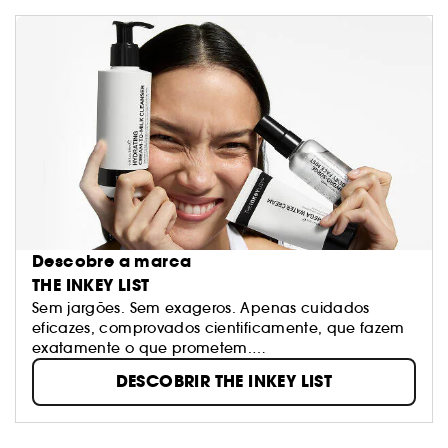
Descobre a marca
THE INKEY LIST
Sem jargões. Sem exageros. Apenas cuidados
eficazes, comprovados cientificamente, que fazem
exatamente o que prometem.
A INKEY List mostra-lhe o que a sua pele realmente
DESCOBRIR THE INKEY LIST
precisa, não apenas o que está na moda. Quer
seja novato em cuidados de pele ou já um
especialista com uma rotina bem estabelecida, a