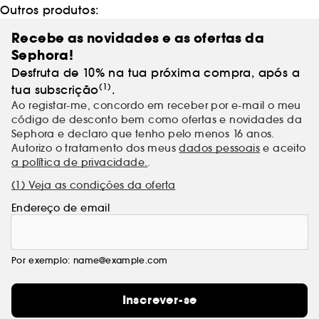
destacam-se do convencional na hora de fabricar
Outros produtos:
perfumes. A mestria artesanal funde-se com os mais
extraordinários ingredientes, numa interpretação
Recebe as novidades e as ofertas da
visionária das notas mais finas no mundo da
Sephora!
perfumaria.
Desfruta de 10% na tua próxima compra, após a
(1)
tua subscrição
.
Ao registar-me, concordo em receber por e-mail o meu
código de desconto bem como ofertas e novidades da
Sephora e declaro que tenho pelo menos 16 anos.
Autorizo o tratamento dos meus
dados pessoais
e aceito
a política de privacidade.
.
(1) Veja as condições da oferta
Endereço de email
Por exemplo: name@example.com
Inscrever-se