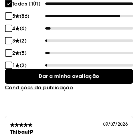
Todas (101)
5
(86)
4
(6)
3
(2)
2
(5)
1
(2)
Dar a minha avaliação
Condições da publicação
09/07/2026
ThibautP