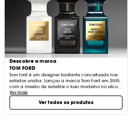
Descobre a marca
TOM FORD
Tom ford é um designer bastante conceituado nos
estados unidos. Lançou a marca Tom Ford em 2005
com a missão de redefinir o luxo moderno no século
XXI. Todas as coleções de moda masculina e
Ver mais
feminina, acessórios, óculos e cosmética Tom Ford
Ver todos os produtos
são sinónimo de sensualidade, elegância
intemporal, luxo, qualidade e serviço personalizado
extraordinário. A coleção private blend de Tom Ford
é uma coleção unissexo criada para os verdadeiros
apreciadores de perfumes. Estes aromas cativantes