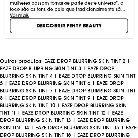
mulheres possam tornar-se parte deste universo", o
foco são os tons de pele que tradicionalmente são
difíceis de combinar, com fórmulas para todos os
Ver mais
tipos de pele. A visão de Rihanna é inspirar: "Diverte-
DESCOBRIR FENTY BEAUTY
te com a tua maquilhagem. Não te sintas
pressionada a usar uma maquilhagem em
particular. Sente-te livre para arriscar. Tenta fazer
algo novo ou diferente ".
Outros produtos:
EAZE DROP BLURRING SKIN TINT 2
|
EAZE DROP BLURRING SKIN TINT 3
|
EAZE DROP
BLURRING SKIN TINT 4
|
EAZE DROP BLURRING SKIN TINT
5
|
EAZE DROP BLURRING SKIN TINT 6
|
EAZE DROP
BLURRING SKIN TINT 7
|
EAZE DROP BLURRING SKIN TINT
8
|
EAZE DROP BLURRING SKIN TINT 9
|
EAZE DROP
BLURRING SKIN TINT 10
|
EAZE DROP BLURRING SKIN
TINT 11
|
EAZE DROP BLURRING SKIN TINT 12
|
EAZE
DROP BLURRING SKIN TINT 13
|
EAZE DROP BLURRING
SKIN TINT 14
|
EAZE DROP BLURRING SKIN TINT 15
|
EAZE
DROP BLURRING SKIN TINT 16
|
EAZE DROP BLURRING