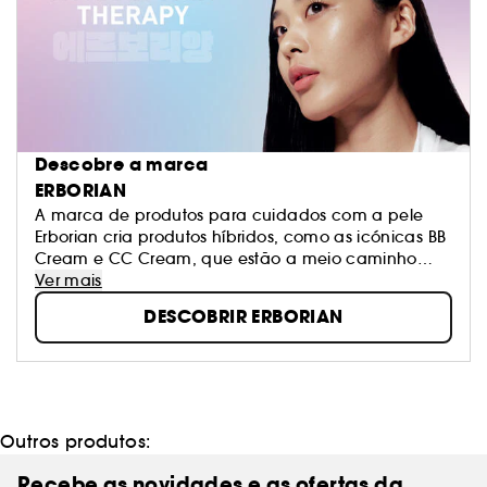
Descobre a marca
ERBORIAN
A marca de produtos para cuidados com a pele
Erborian cria produtos híbridos, como as icónicas BB
Cream e CC Cream, que estão a meio caminho
entre os cuidados com a pele e a maquilhagem.
Ver mais
Estes produtos respondem a um objetivo específico
DESCOBRIR ERBORIAN
da marca: fazer com que redescubra a sua pele.
É A SUA PELE, TENHA ORGULHO DELA!
Outros produtos:
Recebe as novidades e as ofertas da