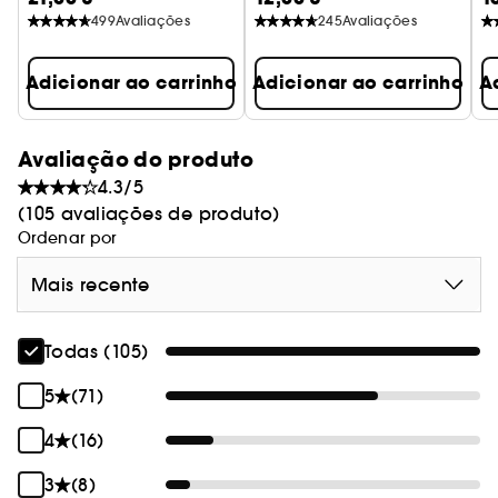
499
Avaliações
245
Avaliações
Adicionar ao carrinho
Adicionar ao carrinho
A
Avaliação do produto
4.3/5
(105 avaliações de produto)
Ordenar por
Mais recente
Todas (105)
5
(71)
4
(16)
3
(8)