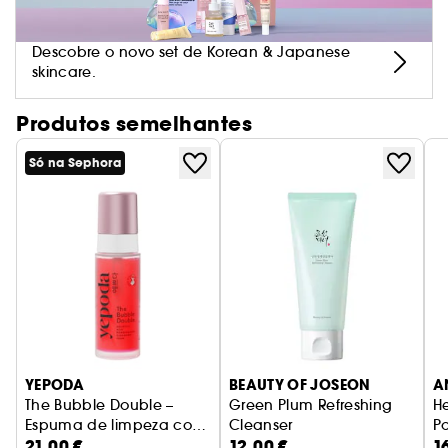
para obter uma pele mais bela e mais luminosa.;
Descobre o novo set de Korean & Japanese
skincare.
Produtos semelhantes
Só na Sephora
YEPODA
BEAUTY OF JOSEON
A
The Bubble Double –
Green Plum Refreshing
He
Espuma de limpeza com
Cleanser
P
21,00 €
12,00 €
1
ácido salicílico e romã
Gel de limpeza com pH baixo
F
E