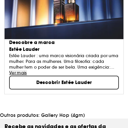
Descobre a marca
Estée Lauder
Estée Lauder : uma marca visionária criada por uma
mulher. Para as mulheres. Uma filosofia: cada
mulher tem o poder de ser bela. Uma exigência:
oferecer o melhor da investigação, da inovação e
Ver mais
do serviço. Uma assinatura: tecnologias de
Descobrir Estée Lauder
cuidados avançadas, maquilhagem profissional,
perfumes reconhecidos.
Outros produtos:
Gallery Hop (4gm)
Recebe as novidades e as ofertas da