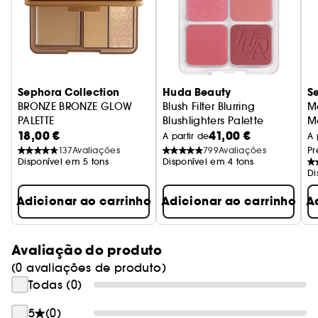
2-3-4.
Ideal e confortável para todos.
• Formulada para todos os tons de pele e
formatos de olhos
• Otimizada para e testada na pele com linhas e
Sephora Collection
Huda Beauty
S
rugas
BRONZE BRONZE GLOW
Blush Filter Blurring
M
• Testada em olhos sensíveis
PALETTE
Blushlighters Palette
M
18,00 €
41,00 €
Trio de bronzers e iluminadores multitexturas
Paleta de blush e iluminador
A partir de
A 
137
Avaliações
799
Avaliações
Pr
Disponível em 5 tons
Disponível em 4 tons
Di
Adicionar ao carrinho
Adicionar ao carrinho
A
Avaliação do produto
(0 avaliações de produto)
Todas (0)
5
(0)